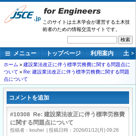
メ
イ
ン
このサイトは土木学会が運営する土木技
コ
術者のための情報交流サイトです。
ン
検
テ
索
ン
メインナビゲーション
メニュー
トップページ
利用案内
土木
>
ツ
に
パ
ホーム
建設業法改正に伴う標準労務費に関する問題点に
移
ついて
Re: 建設業法改正に伴う標準労務費に関する問題
ン
動
点について
く
ず
コメントを追加
#10308
Re: 建設業法改正に伴う標準労務費
に関する問題点について
投稿者
kouhei
|
投稿日時
2026/01/12(月) 09:28