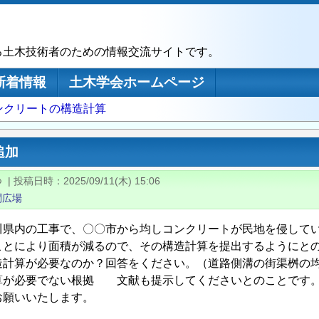
る土木技術者のための情報交流サイトです。
新着情報
土木学会ホームページ
ンクリートの構造計算
追加
つ
|
投稿日時
2025/09/11(木) 15:06
問広場
川県内の工事で、〇〇市から均しコンクリートが民地を侵して
ことにより面積が減るので、その構造計算を提出するようにと
計算が必要なのか？回答をください。（道路側溝の街渠桝の
が必要でない根拠 文献も提示してくださいとのことです
願いいたします。