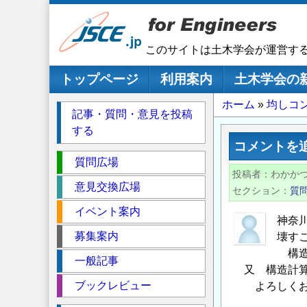
メ
イ
ン
このサイトは土木学会が運営す
コ
ン
メインナビゲーション
トップページ
利用案内
土木学会の
テ
パ
ホーム
均しコ
ン
記事・質問・意見を投稿
ツ
ン
する
に
く
コメントを
移
セ
ず
質問広場
動
投稿者
わかか
ク
意見交換広場
セクション
質
シ
イベント案内
ョ
神奈
ン
募集案内
壊す
構造
一般記事
又 構造計算
ブックレビュー
よろしくお