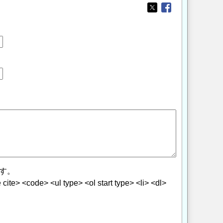
Opens in a new wi
Opens in a new
す。
> <code> <ul type> <ol start type> <li> <dl>