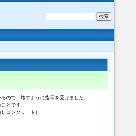
検
索
いるので、壊すように指示を受けました。
のことです。
均しコンクリート）
。