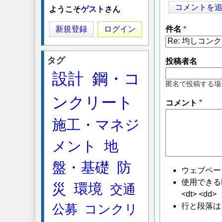
コメントを
ようこそ
ゲスト
さん
新規登録
ログイン
件名
タグ
投稿者名
設計
鋼・コ
匿名で投稿する場
ンクリート
コメント
施工・マネジ
メント
地
盤・基礎
防
ウェブペー
使用できるHTMLタ
災
環境
交通
<dt> <dd>
行と段落は
公募
コンクリ