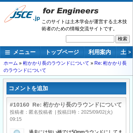
メ
イ
ン
このサイトは土木学会が運営する土木技
コ
術者のための情報交流サイトです。
ン
検
テ
索
ン
メインナビゲーション
メニュー
トップページ
利用案内
土木
>
ツ
に
パ
ホーム
桁かかり長のラウンドについて
Re: 桁かかり長
移
のラウンドについて
ン
動
く
ず
コメントを追加
#10160
Re: 桁かかり長のラウンドについて
投稿者
匿名投稿者
|
投稿日時
2025/09/02(火)
09:15
過去には短い橋では50mmラウンドにしてま