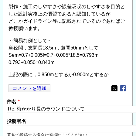
製作・施工のしやすさや誤差吸収のしやすさを目的と
した設計実務上の慣習であると認知しているが
どこかガイドライン等に記載されているのであればご
教授願います。
～簡易な例として～
単径間，支間長18.5m，遊間50mmとして
Sem=0.7+0.005l=0.7+0.005*18.5=0.793m
0.793+0.050=0.843m
上記の際に，0.850mとするか0.900mとするか
コメントを追加
Opens in
Opens
件名
投稿者名
匿名で投稿する場合は空欄にしてください。