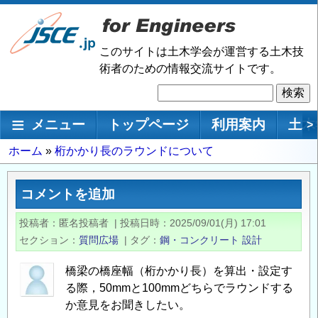
メ
イ
ン
このサイトは土木学会が運営する土木技
コ
術者のための情報交流サイトです。
ン
検
テ
索
ン
メインナビゲーション
メニュー
トップページ
利用案内
土木
>
ツ
に
パ
ホーム
桁かかり長のラウンドについて
移
ン
動
く
コメントを追加
ず
投稿者
匿名投稿者
|
投稿日時
2025/09/01(月) 17:01
セクション
質問広場
|
タグ
鋼・コンクリート
設計
橋梁の橋座幅（桁かかり長）を算出・設定す
る際，50mmと100mmどちらでラウンドする
か意見をお聞きしたい。