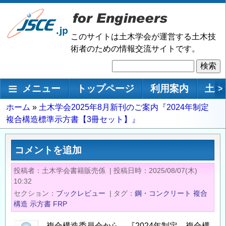
メ
イ
ン
このサイトは土木学会が運営する土木技
コ
術者のための情報交流サイトです。
ン
検
テ
索
ン
メインナビゲーション
メニュー
トップページ
利用案内
土木
>
ツ
に
パ
ホーム
土木学会2025年8月新刊のご案内『2024年制定
移
複合構造標準示方書【3冊セット】』
ン
動
く
ず
コメントを追加
投稿者
土木学会書籍販売係
|
投稿日時
2025/08/07(木)
10:32
セクション
ブックレビュー
|
タグ
鋼・コンクリート
複合
構造
示方書
FRP
複合構造委員会から、『2024年制定 複合構