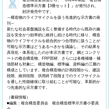
造標準示方書【3冊セット】』が発刊され、
好評発売中です。
～構造物のライフサイクルを扱う先進的な示方書の発
刊～
新たな社会基盤施設を広く整備する時代から既存の施
設を安全かつ効率的に維持し続ける時代に移り、構造
物のライフサイクルを総合的かつ合理的に扱うことが
可能な示方書はどうあるべきかを議論し、その結果を
具現化・体系化したのが本示方書です。鋼とコンクリ
ートの複合構造物、FRP部材、さらには各種補修・補
強部材も対象に、構造物編、標準編、資料編の三層の
構成としています。複合構造物の計画段階から、建設
段階、維持段階、供用終了段階までのライフサイクル
を通した性能確保に取り組むことが可能な、革新的か
つ先進的な示方書です。
（書籍情報）
■編集：複合構造委員会 複合構造標準示方書小委員
会