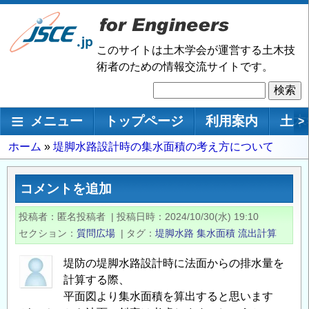
メ
イ
ン
このサイトは土木学会が運営する土木技
コ
術者のための情報交流サイトです。
ン
検
テ
索
ン
メインナビゲーション
メニュー
トップページ
利用案内
土木
>
ツ
に
パ
ホーム
堤脚水路設計時の集水面積の考え方について
移
ン
動
く
コメントを追加
ず
投稿者
匿名投稿者
|
投稿日時
2024/10/30(水) 19:10
セクション
質問広場
|
タグ
堤脚水路
集水面積
流出計算
堤防の堤脚水路設計時に法面からの排水量を
計算する際、
平面図より集水面積を算出すると思います