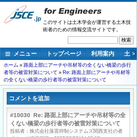
メ
イ
ン
このサイトは土木学会が運営する土木技
コ
術者のための情報交流サイトです。
ン
検
テ
索
ン
メインナビゲーション
メニュー
トップページ
利用案内
土木
>
ツ
に
パ
ホーム
路面上部にアーチや吊材等の全くない橋梁の歩行
移
者等の被雷対策について
Re: 路面上部にアーチや吊材等
ン
動
の全くない橋梁の歩行者等の被雷対策について
く
ず
コメントを追加
#10030
Re: 路面上部にアーチや吊材等の全
くない橋梁の歩行者等の被雷対策について
投稿者
株式会社落雷抑制システムズ関西支社の者