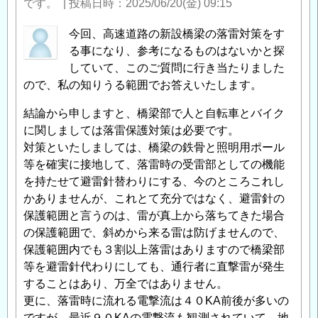
です。
|
投稿日時
2025/06/20(金) 09:15
今回、高速道路の新設橋梁の落雷対策をす
る事になり、参考になるものはないかと探
していて、このご質問に行き当たりました
ので、私の知りうる範囲でお答えいたします。
結論から申しますと、橋梁部で人と自転車とバイク
に関しましては落雷保護対策は必要です。
対策といたしましては、橋梁の鉄骨と照明用ポール
等を確実に接地して、落雷時の受雷部としての機能
を持たせて避雷針替わりにする、今のところこれし
かありませんが、これとて充分ではなく、避雷針の
保護範囲と言うのは、雷が真上から落ちてきた場合
の保護範囲で、斜めから来る雷は防げませんので、
保護範囲内でも３割以上落雷はありますので橋梁部
等を避雷針代わりにしても、通行者に直撃雷が発生
することはあり、万全ではありません。
更に、落雷時に流れる電撃流は４０KA前後が多いの
ですが、最近９０KAの電撃流も観測されていて、地