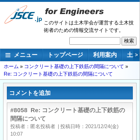
メ
イ
ン
このサイトは土木学会が運営する土木技
コ
術者のための情報交流サイトです。
ン
検
テ
索
ン
メインナビゲーション
メニュー
トップページ
利用案内
土木
>
ツ
に
パ
ホーム
コンクリート基礎の上下鉄筋の間隔について
移
Re: コンクリート基礎の上下鉄筋の間隔について
ン
動
く
ず
コメントを追加
#8058
Re: コンクリート基礎の上下鉄筋の
間隔について
投稿者
匿名投稿者
|
投稿日時
2021/12/24(金)
10:07