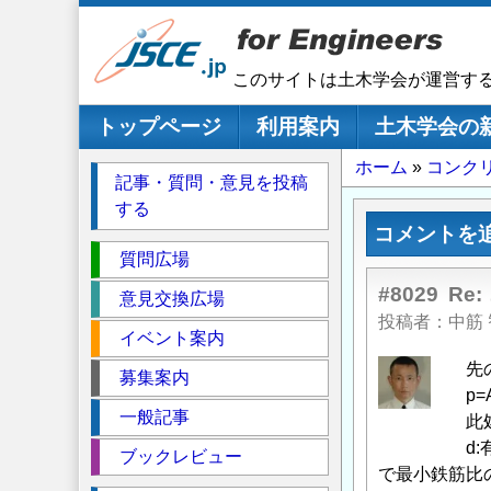
メ
イ
ン
このサイトは土木学会が運営す
コ
ン
メインナビゲーション
トップページ
利用案内
土木学会の
テ
パ
ホーム
コンク
ン
記事・質問・意見を投稿
ツ
ン
する
に
く
コメントを
移
セ
ず
質問広場
動
ク
#8029
Re
意見交換広場
シ
投稿者
中筋
イベント案内
ョ
ン
先の
募集案内
p=As
一般記事
此処に
d:有効高さ2
ブックレビュー
で最小鉄筋比のo