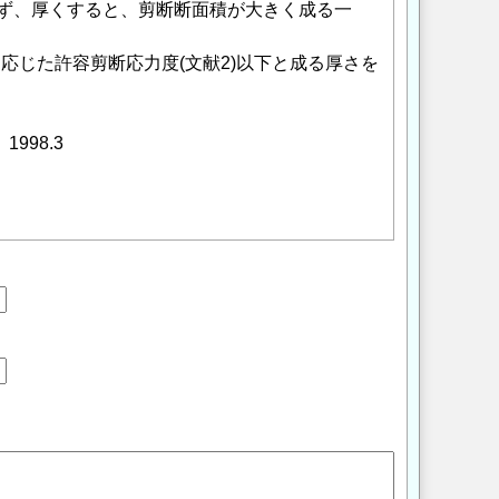
せず、厚くすると、剪断断面積が大きく成る一
')に応じた許容剪断応力度(文献2)以下と成る厚さを
998.3