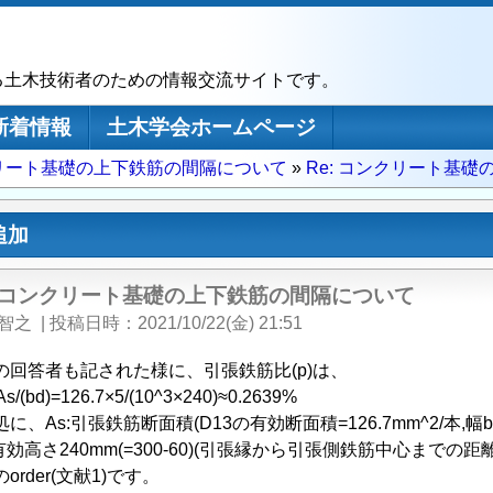
る土木技術者のための情報交流サイトです。
新着情報
土木学会ホームページ
リート基礎の上下鉄筋の間隔について
Re: コンクリート基
追加
: コンクリート基礎の上下鉄筋の間隔について
 智之
|
投稿日時
2021/10/22(金) 21:51
回答者も記された様に、引張鉄筋比(p)は、
/(bd)=126.7×5/(10^3×240)≈0.2639%
、As:引張鉄筋断面積(D13の有効断面積=126.7mm^2/本,幅b=
40mm(=300-60)(引張縁から引張側鉄筋中心までの距離(
rder(文献1)です。