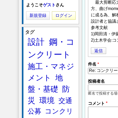
最大剪断応力
ようこそ
ゲスト
さん
方、曲げmom
に成る為、解析
新規登録
ログイン
設計者と協議
参考文献
タグ
1)岡田清・伊藤
設計
鋼・コ
2)土木学会:コ
返信
ンクリート
件名
施工・マネジ
メント
地
投稿者名
盤・基礎
防
匿名で投稿する場
災
環境
交通
コメント
公募
コンクリ