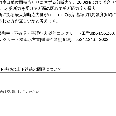
度は単位面積当たりに生ずる剪断力で、28.0kNは力で整合
entと剪断力を受ける断面の図心で剪断応力度が最大
に拠る最大剪断応力度がconcreteの設計基準(呼び)強度(fck
された方が宜しいかと考えます。
和幸・不破昭・平澤征夫:鉄筋コンクリート工学,pp54,55,263、1
ンクリート標準示方書[構造性能照査編]、pp242,243、2002.
合は空欄にしてください。