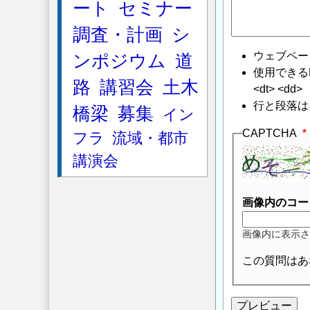
ート
セミナー
調査・計画
シ
ウェブペー
ンポジウム
道
使用できるHTMLタ
路
講習会
土木
<dt> <dd>
行と段落は
橋梁
募集
イン
CAPTCHA
フラ
流域・都市
講演会
画像内のコー
画像内に表示さ
この質問はあ