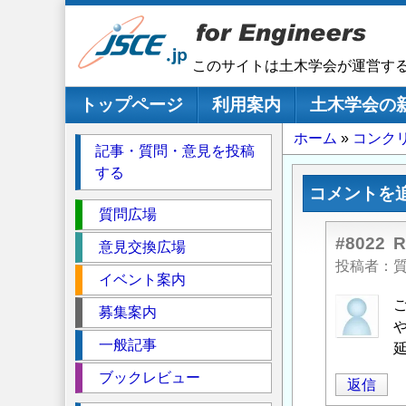
メ
イ
ン
このサイトは土木学会が運営す
コ
ン
メインナビゲーション
トップページ
利用案内
土木学会の
テ
パ
ホーム
コンク
ン
記事・質問・意見を投稿
ツ
ン
する
に
く
コメントを
移
セ
ず
質問広場
動
ク
#8022
意見交換広場
シ
投稿者
イベント案内
ョ
ン
匿
募集案内
名
一般記事
投
稿
ブックレビュー
返信
者