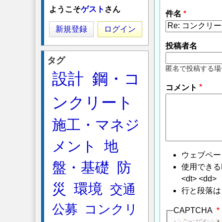
に
ようこそ
ゲスト
さん
件名
よ
る
新規登録
ログイン
「
Re:
投稿者名
コ
タグ
ン
匿名で投稿する場
設計
鋼・コ
ク
コメント
リ
ンクリート
ー
ト
施工・マネジ
基
礎
メント
地
の
ウェブペー
上
盤・基礎
防
使用できるHTMLタ
下
<dt> <dd>
鉄
災
環境
交通
行と段落は
筋
公募
コンクリ
の
CAPTCHA
間