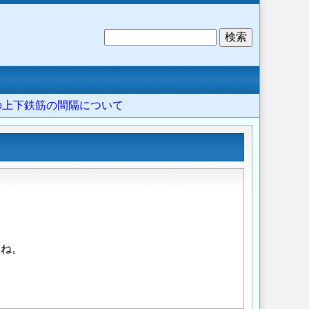
検
索
礎の上下鉄筋の間隔について
すね。