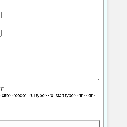
す。
> <code> <ul type> <ol start type> <li> <dl>