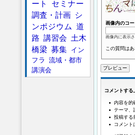
ート
セミナー
隔
に
調査・計画
シ
つ
画像内のコー
ンポジウム
道
い
て
」
路
講習会
土木
画像内に表示さ
へ
橋梁
募集
の
この質問はあ
イン
返
フラ
流域・都市
信
講演会
コメントする
内容を的
テーマ、
投稿する
コメント