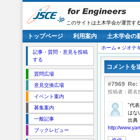
メ
イ
ン
このサイトは土木学会が運営す
コ
ン
メインナビゲーション
トップページ
利用案内
土木学会の
テ
パ
ホーム
ジオテ
ン
記事・質問・意見を投稿
ツ
ン
する
に
く
コメントを
移
セ
ず
質問広場
動
ク
#7969
Re
意見交換広場
シ
投稿者
匿名
イベント案内
ョ
ン
"代
募集案内
はな
一般記事
出典
http://www.yam
ブックレビュー