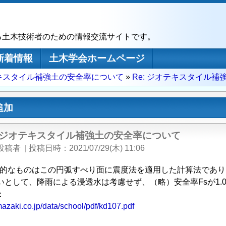
る土木技術者のための情報交流サイトです。
新着情報
土木学会ホームページ
キスタイル補強土の安全率について
Re: ジオテキスタイル
追加
: ジオテキスタイル補強土の安全率について
投稿者
|
投稿日時
2021/07/29(木) 11:06
表的なものはこの円弧すべり面に震度法を適用した計算法であ
いとして、降雨による浸透水は考慮せず、（略）安全率Fsが1.
：
azaki.co.jp/data/school/pdf/kd107.pdf