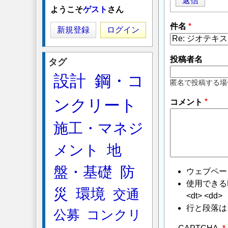
返信
ようこそ
ゲスト
さん
件名
新規登録
ログイン
投稿者名
タグ
設計
鋼・コ
匿名で投稿する場
ンクリート
コメント
施工・マネジ
メント
地
盤・基礎
防
ウェブペー
使用できるHTMLタ
災
環境
交通
<dt> <dd>
行と段落は
公募
コンクリ