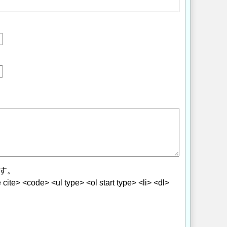
す。
> <code> <ul type> <ol start type> <li> <dl>