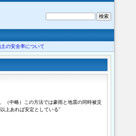
検
索
補強土の安全率について
り、（中略）この方法では豪雨と地震の同時被災
0以上あれば安定としている"