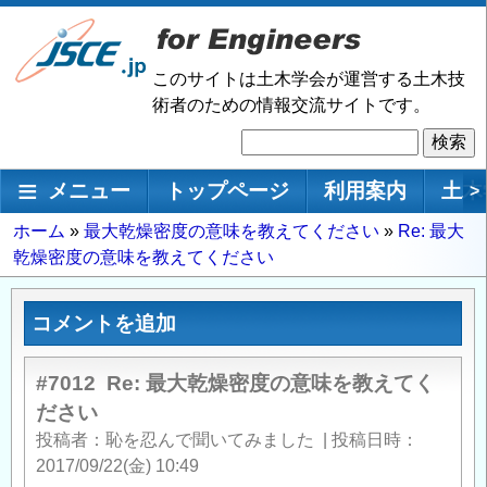
メ
イ
ン
このサイトは土木学会が運営する土木技
コ
術者のための情報交流サイトです。
ン
検
テ
索
ン
メインナビゲーション
メニュー
トップページ
利用案内
土木
>
ツ
に
パ
ホーム
最大乾燥密度の意味を教えてください
Re: 最大
移
乾燥密度の意味を教えてください
ン
動
く
ず
コメントを追加
#7012
Re: 最大乾燥密度の意味を教えてく
ださい
投稿者
恥を忍んで聞いてみました
|
投稿日時
2017/09/22(金) 10:49