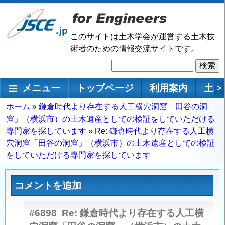
メ
イ
ン
このサイトは土木学会が運営する土木技
コ
術者のための情報交流サイトです。
ン
検
テ
索
ン
メインナビゲーション
メニュー
トップページ
利用案内
土木
>
ツ
に
パ
ホーム
鎌倉時代より存在する人工横穴洞窟「田谷の洞
移
窟」（横浜市）の土木遺産としての検証をしていただける
ン
動
専門家を探しています
Re: 鎌倉時代より存在する人工横
く
穴洞窟「田谷の洞窟」（横浜市）の土木遺産としての検証
ず
をしていただける専門家を探しています
コメントを追加
#6898
Re: 鎌倉時代より存在する人工横