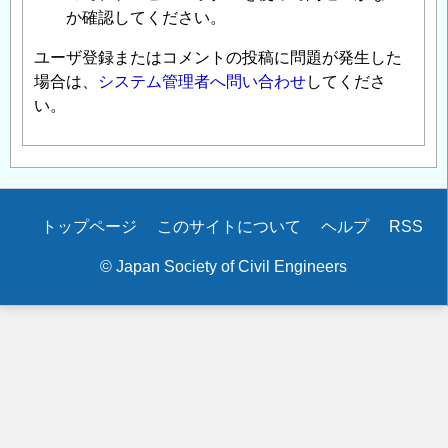
け
か確認してください。
る
専
ユーザ登録またはコメントの投稿に問題が発生した
門
場合は、
システム管理者へ問い合わせ
してくださ
家
い。
を
探
し
て
い
Secondary
トップページ
このサイトについて
ヘルプ
RSS
ま
menu
© Japan Society of Civil Engineers
す
」
へ
の
返
信