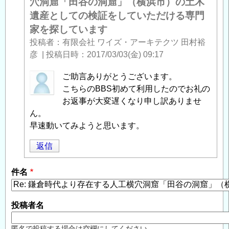
穴洞窟「田谷の洞窟」（横浜市）の土木
遺産としての検証をしていただける専門
家を探しています
投稿者
有限会社 ワイズ・アーキテクツ 田村裕
彦
|
投稿日時
2017/03/03(金) 09:17
匿
ご助言ありがとうございます。
名
こちらのBBS初めて利用したのでお礼の
投
お返事が大変遅くなり申し訳ありませ
稿
ん。
者
早速動いてみようと思います。
に
返信
よ
る
件名
「
Re:
鎌
倉
投稿者名
時
代
匿名で投稿する場合は空欄にしてください。