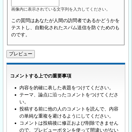
市）
画像内に表示されている文字列を入力してください。
の
土
この質問はあなたが人間の訪問者であるかどうかを
木
テストし、自動化されたスパム送信を防ぐためのも
遺
のです。
産
と
し
て
の
コメントする上での重要事項
検
証
内容を的確に表した表題をつけてください。
を
テーマ、論点に沿ったコメントをつけてくださ
し
い。
て
投稿する前に他の人のコメントを読んで、内容
い
の単純な重複を避けるようにしてください。
た
コメントは投稿後に修正および削除できません
だ
ので、プレビューボタンを使って間違いがない