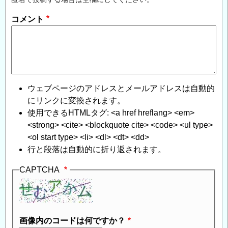
よ
コメント
り
存
在
す
る
人
ウェブページのアドレスとメールアドレスは自動的
工
にリンクに変換されます。
横
使用できるHTMLタグ: <a href hreflang> <em>
穴
<strong> <cite> <blockquote cite> <code> <ul type>
洞
<ol start type> <li> <dl> <dt> <dd>
窟
行と段落は自動的に折り返されます。
「田
谷
CAPTCHA
の
洞
窟」
（横
画像内のコードは何ですか？
浜