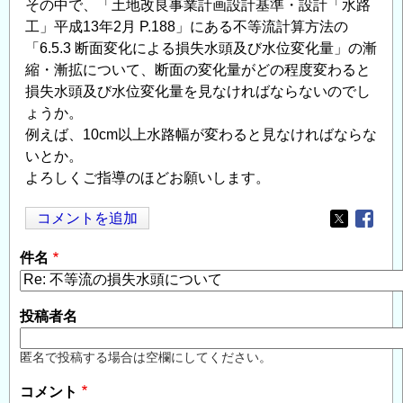
その中で、「土地改良事業計画設計基準・設計「水路
工」平成13年2月 P.188」にある不等流計算方法の
「6.5.3 断面変化による損失水頭及び水位変化量」の漸
縮・漸拡について、断面の変化量がどの程度変わると
損失水頭及び水位変化量を見なければならないのでし
ょうか。
例えば、10cm以上水路幅が変わると見なければならな
いとか。
よろしくご指導のほどお願いします。
コメントを追加
Opens in
Opens
件名
投稿者名
匿名で投稿する場合は空欄にしてください。
コメント