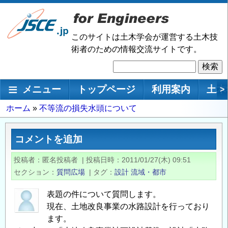
メ
イ
ン
このサイトは土木学会が運営する土木技
コ
術者のための情報交流サイトです。
ン
検
テ
索
ン
メインナビゲーション
メニュー
トップページ
利用案内
土木
>
ツ
に
パ
ホーム
不等流の損失水頭について
移
ン
動
く
コメントを追加
ず
投稿者
匿名投稿者
|
投稿日時
2011/01/27(木) 09:51
セクション
質問広場
|
タグ
設計
流域・都市
表題の件について質問します。
現在、土地改良事業の水路設計を行っており
ます。