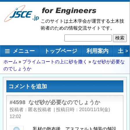
メ
イ
ン
このサイトは土木学会が運営する土木技
コ
術者のための情報交流サイトです。
ン
検
テ
索
ン
メインナビゲーション
メニュー
トップページ
利用案内
土木
>
ツ
に
パ
ホーム
プライムコートの上に砂を撒く
なぜ砂が必要な
移
のでしょうか
ン
動
く
ず
コメントを追加
#4598
なぜ砂が必要なのでしょうか
投稿者
匿名投稿者
|
投稿日時
2010/11/19(金)
12:02
乳材の散布後、アスファルト舗装の舗設