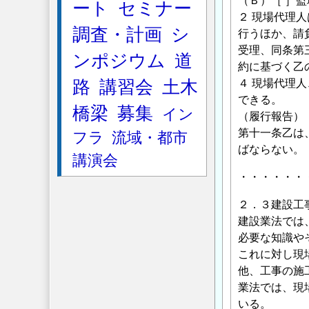
（Ｂ）［ ］
ート
セミナー
２ 現場代理
調査・計画
シ
行うほか、請
受理、同条第
ンポジウム
道
約に基づく乙
路
講習会
土木
４ 現場代理
できる。
橋梁
募集
イン
（履行報告）
第十一条乙は
フラ
流域・都市
ばならない。
講演会
・・・・・・
２．３建設工
建設業法では
必要な知識や
これに対し現
他、工事の施
業法では、現
いる。