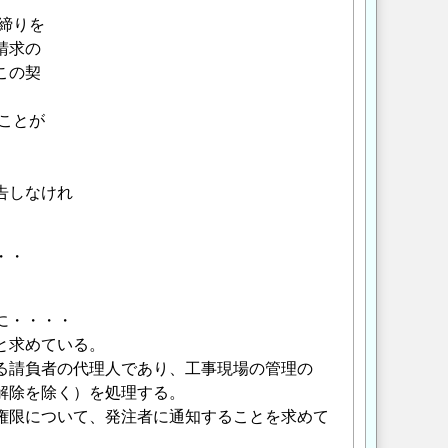
締りを
請求の
この契
ことが
告しなけれ
・・
に・・・・
と求めている。
る請負者の代理人であり、工事現場の管理の
解除を除く）を処理する。
権限について、発注者に通知することを求めて