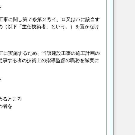
・
工事に関し第７条第２号イ、ロ又はハに該当す
の（以下「主任技術者」という。）を置かなけ
正に実施するため、当該建設工事の施工計画の
従事する者の技術上の指導監督の職務を誠実に
・
めるところ
の者を