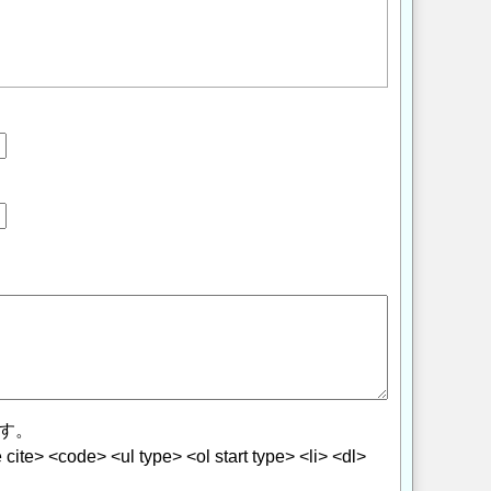
す。
> <code> <ul type> <ol start type> <li> <dl>