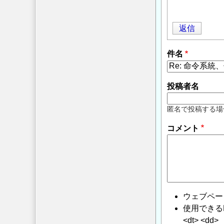
返信
件名
投稿者名
匿名で投稿する場
コメント
ウェブペー
使用できるHTMLタ
<dt> <dd>