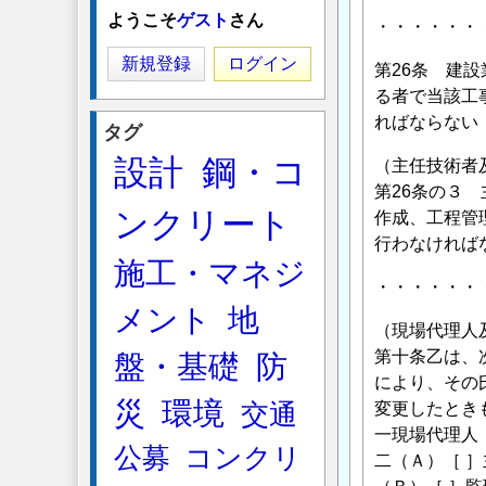
ようこそ
ゲスト
さん
・・・・・・
新規登録
ログイン
第26条 建
る者で当該工
ればならない
タグ
設計
鋼・コ
（主任技術者
第26条の３
ンクリート
作成、工程管
行わなければ
施工・マネジ
・・・・・・
メント
地
（現場代理人
第十条乙は、
盤・基礎
防
により、その
災
環境
交通
変更したとき
一現場代理人
公募
コンクリ
二（Ａ）［ 