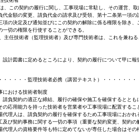
監理技術者
人は、この契約の履行に関し、工事現場に常駐し、その運営、取
負代金額の変更、請負代金の請求及び受領、第十二条第一項の
三項の決定及び通知並びにこの契約の解除に係る権限を除き、
の一切の権限を行使することができる。
人、主任技術者（監理技術者）及び専門技術者は、これを兼ねる
、設計図書に定めるところにより、契約の履行について甲に報
・・・・・・監理技術者必携（講習テキスト）・・・・・・・
事における技術者制度
、請負契約の適正な締結、履行の確保や施工を確保するととも
その応用能力を持った技術者を営業者や工事現場に配置するこ
場代理人は、請負契約の履行を確保するため工事現場におかれ
工及び契約事務に関する一切の事項（重要な契約変更、契約の
場代理人の資格要件等も特に定めてないが専任した場合はその