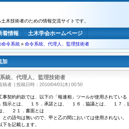
る土木技術者のための情報交流サイトです。
新着情報
土木学会ホームページ
の命令系統
命令系統、代理人、監理技術者
追加
系統、代理人、監理技術者
投稿者
|
投稿日時
2010/04/01(木) 00:50
工事契約約款では、以下の「報連相」ツールが使用されている
．指示とは、 １５．承諾とは、 １６．協議とは、 １７
は、 ２１．書面とは
」との語句は無いので、甲と乙の間においては使用されない。
以下を記載します。