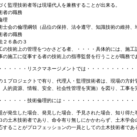
づく監理技術者等は現場代人を兼務することが出来る。
術者の職務
倫理
会の倫理綱領（品位の保持、法令遵守、知識技術の維持、
術者の職務
２６条の３
術上の管理をつかさどる者、・・・・具体的には、施工計
事の施工に従事する者の技術上の指導監督を行うことが職務で
・・・・・・リスクマネージメントでは・・・・・・・・・・
の１プロジェクトで有り、代理人・監理技術者は、現場の方針
、人的資源、情報、安全、社会性管理を実施）を図り、工事を
・・・・・・技術倫理的には・・・・・・・・・・・・・・・
題が発生した場合、発見した場合、予見された場合、知り得た
ロの土木技術者であり、命令有り無しにかかわらず、土木学会
応することがプロフェッションの一員としての土木技術者であ