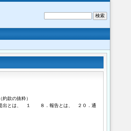
検
索
（約款の抜粋）
．提出とは、 １ ８．報告とは、 ２０．通