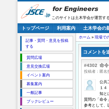
メ
イ
ン
このサイトは土木学会が運営す
コ
ン
メインナビゲーション
トップページ
利用案内
土木学会の
テ
パ
ホーム
現場で
ン
記事・質問・意見を投稿
ツ
ン
する
に
く
コメントを
移
セ
ず
質問広場
動
ク
#4302
命令
意見交換広場
シ
投稿者
匿名
イベント案内
ョ
ン
公共
募集案内
１４
一般記事
知と
質問の「命令
ブックレビュー
参考として、