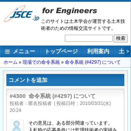
メ
イ
ン
このサイトは土木学会が運営する土木技
コ
術者のための情報交流サイトです。
ン
検
テ
索
ン
メインナビゲーション
メニュー
トップページ
利用案内
土木
>
ツ
に
パ
ホーム
現場での命令系統
命令系統 (#4297) について
移
ン
動
く
コメントを追加
ず
#4300
命令系統 (#4297) について
投稿者
匿名投稿者
|
投稿日時
2010/03/31(水)
20:24
その意見は、ある部分間違っています。
入札時の応募条件には監理技術者の実績を