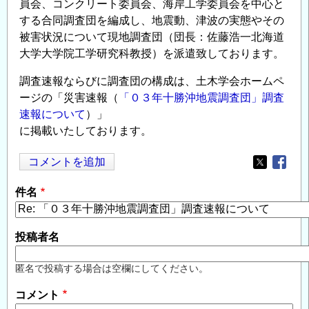
員会、コンクリート委員会、海岸工学委員会を中心と
する合同調査団を編成し、地震動、津波の実態やその
被害状況について現地調査団（団長：佐藤浩一北海道
大学大学院工学研究科教授）を派遣致しております。
調査速報ならびに調査団の構成は、土木学会ホームペ
ージの「災害速報（
「０３年十勝沖地震調査団」調査
速報について
）」
に掲載いたしております。
コメントを追加
Opens in
Opens
件名
投稿者名
匿名で投稿する場合は空欄にしてください。
コメント