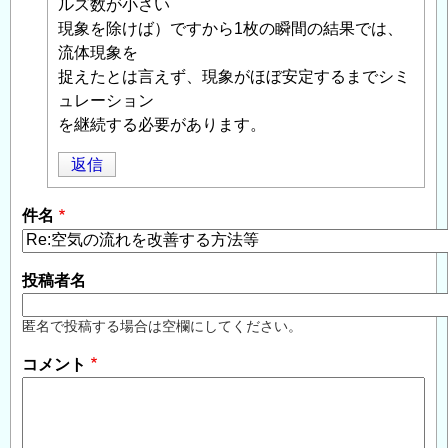
方
ルズ数が小さい
法
現象を除けば）ですから1枚の瞬間の結果では、
等
流体現象を
」
へ
捉えたとは言えず、現象がほぼ安定するまでシミ
の
ュレーション
返
を継続する必要があります。
信
返信
件名
投稿者名
匿名で投稿する場合は空欄にしてください。
コメント