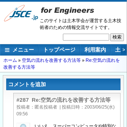
メ
イ
ン
このサイトは土木学会が運営する土木技
コ
術者のための情報交流サイトです。
ン
検
テ
索
ン
メインナビゲーション
メニュー
トップページ
利用案内
土木
>
ツ
に
パ
ホーム
空気の流れを改善する方法等
Re:空気の流れを
移
改善する方法等
ン
動
く
ず
コメントを追加
#287
Re:空気の流れを改善する方法等
投稿者
匿名投稿者
|
投稿日時
2003/06/25(水)
09:56
匿
いいえ。スーパーコンピュータや特別な