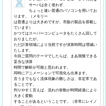
名
サーバは全く使わず、
投
ちょっと速い普通のパソコンを用いてお
稿
ります。（メモリー
者
は普通よりは大きめですが、市販の製品を搭載し
に
ています）
よ
かつてはスーパーコンピュータをたくさん回して
る
おりましたが。
「
ただ計算領域により当然ですが演算時間は増減い
Re:
空
たします。
気
今回ご質問のテーマでしたらば、まあ我慢できる
の
妥当な演算
流
時間で解析が可能と思われます。
れ
同時にアニメーションで可視化も出来ます。
を
言うまでもなく流体現象の難しさは、非定常であ
改
ることです。
善
判りやすく言えば、流れの挙動が時間経過により
す
大きく変動
る
することがあるということです。（非常にレイノ