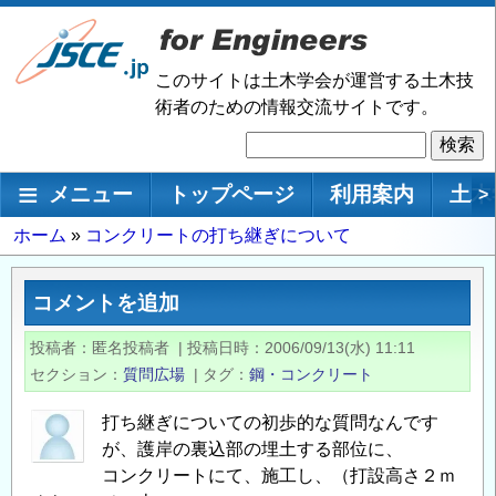
メ
イ
ン
このサイトは土木学会が運営する土木技
コ
術者のための情報交流サイトです。
ン
検
テ
索
ン
メインナビゲーション
メニュー
トップページ
利用案内
土木
>
ツ
に
パ
ホーム
コンクリートの打ち継ぎについて
移
ン
動
く
コメントを追加
ず
投稿者
匿名投稿者
|
投稿日時
2006/09/13(水) 11:11
セクション
質問広場
|
タグ
鋼・コンクリート
打ち継ぎについての初歩的な質問なんです
が、護岸の裏込部の埋土する部位に、
コンクリートにて、施工し、（打設高さ２ｍ