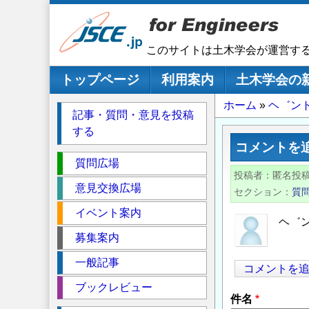
メ
イ
ン
このサイトは土木学会が運営す
コ
ン
メインナビゲーション
トップページ
利用案内
土木学会の
テ
パ
ホーム
ヘ゛ン
ン
記事・質問・意見を投稿
ツ
ン
する
に
く
コメントを
移
セ
ず
質問広場
動
投稿者
匿名投
ク
意見交換広場
セクション
質
シ
イベント案内
ョ
ヘ゛
ン
募集案内
一般記事
コメントを
ブックレビュー
件名