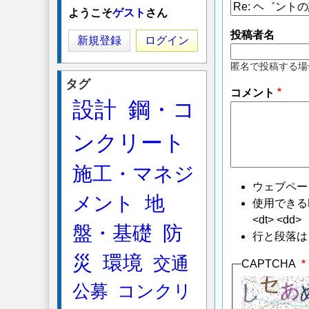
ようこそ
ゲスト
さん
投稿者名
新規登録
ログイン
匿名で投稿する場
タグ
コメント
設計
鋼・コ
ンクリート
施工・マネジ
ウェブペー
メント
地
使用できるHTMLタ
<dt> <dd>
盤・基礎
防
行と段落は
災
環境
交通
CAPTCHA
公募
コンクリ