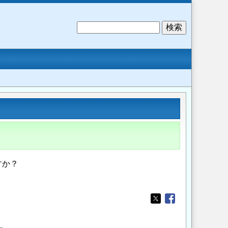
検
索
すか？
Opens in a new wi
Opens in a new