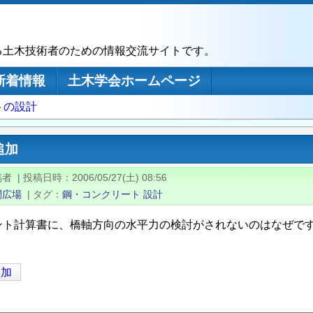
る土木技術者のための情報交流サイトです。
新着情報
土木学会ホームページ
トの設計
追加
稿者
|
投稿日時
2006/05/27(土) 08:56
問広場
|
タグ
鋼・コンクリート
設計
ント計算書に、橋軸方向の水平力の検討がされないのはなぜで
追加