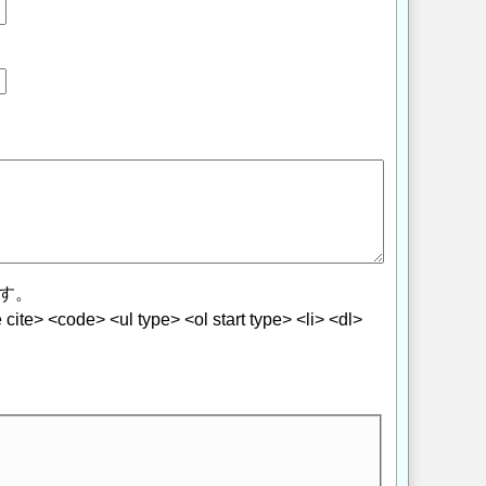
す。
> <code> <ul type> <ol start type> <li> <dl>