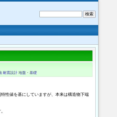
検
索
強
耐震設計
地盤・基礎
別特性値を基にしていますが、本来は構造物下端
す。