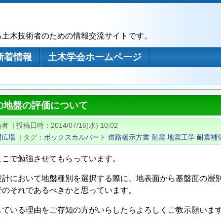
る土木技術者のための情報交流サイトです。
新着情報
土木学会ホームページ
の地盤の評価について
稿者
|
投稿日時
2014/07/16(水) 10:02
問広場
|
タグ
ボックスカルバート
道路橋示方書
耐震
地震工学
耐震補
ここで勉強させてもらっています。
設計において地盤種別を選択する際に、地表面から基盤面の層
でのそれであるべきかと思っています。
している理由をご存知の方がいらしたらよろしくご教示願いま