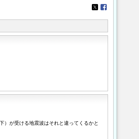
Opens in a new wi
Opens in a new
下）が受ける地震波はそれと違ってくるかと