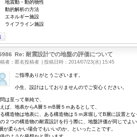
巻 地震動・動的物性
巻 動的解析の方法
巻 エネルギー施設
巻 ライフライン施設
信
5986
Re: 耐震設計での地盤の評価について
稿者
匿名投稿者
|
投稿日時
2014/07/23(水) 15:45
ご指導ありがとうございます。
小生、設計はしておりませんのでご安心ください。
問は至って単純で、
えば、地表からA層５ｍB層５ｍあるとして、
る構造物は地表に、ある構造物は５ｍ床堀してB層に設置とな
の２つの構造物の耐震設計を行う際に、地盤評価が同じでよい
層が柔らかい場合でもいいのか、といったことです。
Re:
供のような発想かと思います。