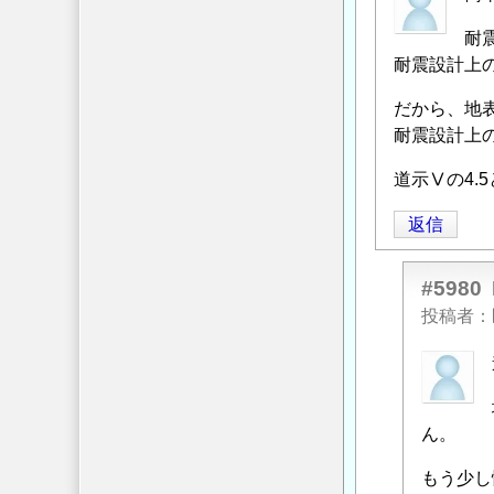
つ
計
い
耐
で
て
」
耐震設計上
の
へ
地
だから、地
の
盤
耐震設計上
返
の
信
道示Ⅴの4.
評
価
返信
に
つ
#5980
い
て
」
投稿者
へ
匿
の
名
返
投
信
ん。
稿
者
もう少し