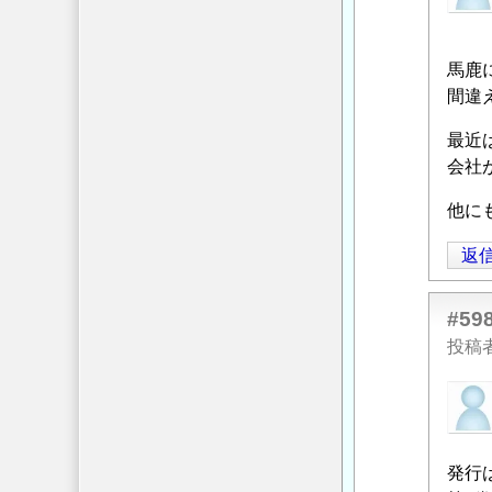
設
へ
投
計
の
稿
で
返
馬鹿
者
の
信
間違
に
地
よ
最近
盤
る
会社
の
「
Re:
評
耐
他に
価
震
に
返
設
つ
計
い
で
#59
て
」
の
投稿
へ
地
の
匿
盤
返
名
の
信
投
評
稿
発行
価