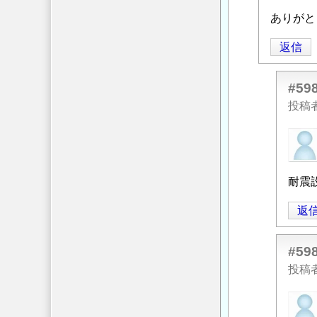
に
よ
ありがと
る
返信
「
Re:
耐
震
#59
設
投稿
計
匿
で
名
の
投
地
耐震
稿
盤
者
の
返
に
評
よ
価
#59
る
に
投稿
「
Re:
つ
耐
い
匿
震
て
」
名