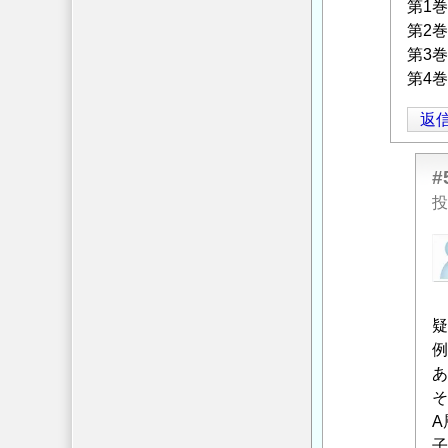
者
第1
に
に
第2
つ
よ
第3
い
る
第4
て
」
「
Re:
へ
返
耐
の
震
返
設
信
#
計
投
で
匿
の
名
地
投
盤
稿
の
疑
者
評
例
に
価
あ
よ
に
そ
る
つ
A
「
い
子