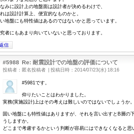
なみに設計上の地盤面は設計者が決めるわけで、
れは設計計算上、便宜的なものかと。
い地盤にも特性値はあるのではないかと思っています。
究者にもあまり向いていないと思っております。
返信
#5988
Re: 耐震設計での地盤の評価について
投稿者
匿名投稿者
|
投稿日時
2014/07/23(水) 18:16
匿
#5981です。
名
仰りたいことはわかりました。
投
実務(実施設計)上はその考えは難しいのではないでしょうか
稿
」
者
固い地盤にも特性値はありますが、それを言い出すとB層の
に
うしますか。
よ
どこまで考慮するかという判断が容易にはできなくなると思
る