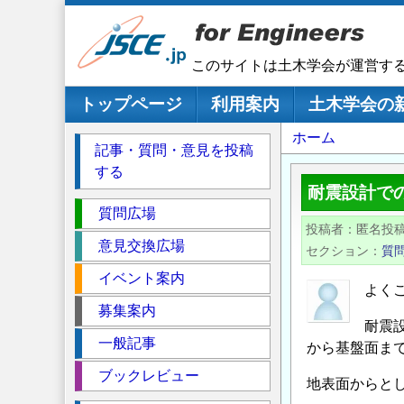
メ
イ
ン
このサイトは土木学会が運営す
コ
ン
メインナビゲーション
トップページ
利用案内
土木学会の
テ
パ
ホーム
ン
記事・質問・意見を投稿
ツ
ン
する
に
く
耐震設計で
移
セ
ず
質問広場
動
投稿者
匿名投
ク
意見交換広場
セクション
質
シ
イベント案内
ョ
よく
ン
募集案内
耐震
一般記事
から基盤面ま
ブックレビュー
地表面からと