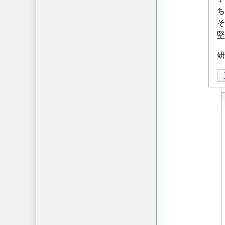
耐
て
」
ち
震
へ
そ
設
の
堅
計
返
で
研
信
の
地
盤
の
評
価
に
つ
い
て
へ
の
返
信