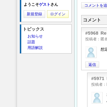
ようこそ
ゲスト
さん
コメントを
新規登録
ログイン
コメント
トピックス
#5968
R
お知らせ
投稿者
匿
話題
用語解説
想
返信
#5971
投稿者
匿
名
投