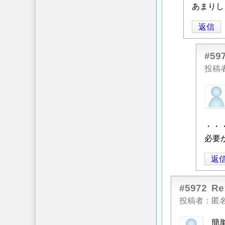
あまりし
稿
者
返信
に
よ
#59
る
投稿
「
Re:
耐
匿
震
名
設
投
計
稿
・・
で
者
必要
の
に
地
返
よ
盤
る
の
「
Re:
#5972
R
評
耐
投稿者
匿
価
震
に
簡
設