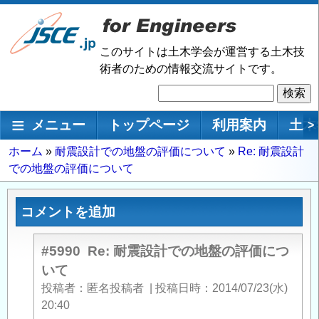
メ
イ
ン
このサイトは土木学会が運営する土木技
コ
術者のための情報交流サイトです。
ン
検
テ
索
ン
メインナビゲーション
メニュー
トップページ
利用案内
土木
>
ツ
に
パ
ホーム
耐震設計での地盤の評価について
Re: 耐震設計
移
での地盤の評価について
ン
動
く
ず
コメントを追加
#5990
Re: 耐震設計での地盤の評価につ
いて
投稿者
匿名投稿者
|
投稿日時
2014/07/23(水)
20:40