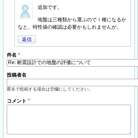
匿
追加です。
名
地盤は三種類から選ぶのでⅠ種になるか
投
なと。特性値の確認は必要かもしれませんが。
稿
者
返信
に
よ
件名
る
「
Re:
耐
投稿者名
震
設
匿名で投稿する場合は空欄にしてください。
計
コメント
で
の
地
盤
の