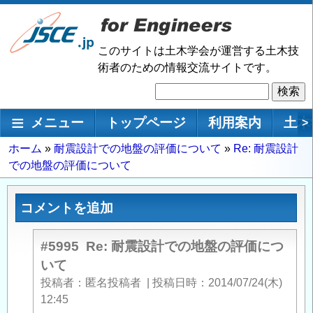
メ
イ
ン
このサイトは土木学会が運営する土木技
コ
術者のための情報交流サイトです。
ン
検
テ
索
ン
メインナビゲーション
メニュー
トップページ
利用案内
土木
>
ツ
に
パ
ホーム
耐震設計での地盤の評価について
Re: 耐震設計
移
での地盤の評価について
ン
動
く
ず
コメントを追加
#5995
Re: 耐震設計での地盤の評価につ
いて
投稿者
匿名投稿者
|
投稿日時
2014/07/24(木)
12:45