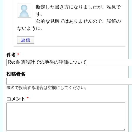
匿
断定した書き方になりましたが、私見で
名
す。
投
公的な見解ではありませんので、誤解の
稿
ないように。
者
返信
に
よ
件名
る
「
Re:
耐
投稿者名
震
設
匿名で投稿する場合は空欄にしてください。
計
コメント
で
の
地
盤
の