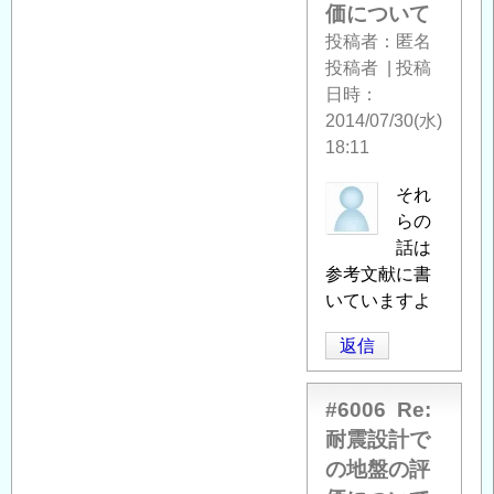
価について
投稿者
匿名
投稿者
|
投稿
日時
2014/07/30(水)
18:11
匿
それ
名
らの
投
話は
稿
参考文献に書
者
いていますよ
に
返信
よ
る
「
Re:
#6006
Re:
耐
耐震設計で
震
の地盤の評
設