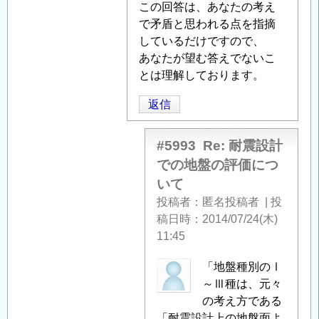
に
この回答は、あなたの考え
つ
で矛盾と思われる点を指摘
い
しているだけですので、
て
あなたが望む答えでないこ
」
へ
とは理解しております。
の
返信
返
信
#5993
Re: 耐震設計
での地盤の評価につ
いて
投稿者
匿名投稿者
|
投
稿日時
2014/07/24(木)
11:45
匿
「地盤種別のⅠ
名
～Ⅲ種は、元々
投
の考え方である
稿
「耐震設計上の地盤面よ