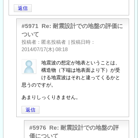
返信
#5971
Re: 耐震設計での地盤の評価に
ついて
投稿者
匿名投稿者
|
投稿日時
2014/07/17(木) 08:18
匿
地震波の想定が地表ということは、
名
構造物（下端は地表面より下）が受
投
ける地震波はそれと違ってくるかと
稿
思うのですが。
者
あまりしっくりきません。
に
よ
返信
る
「
Re:
#5976
Re: 耐震設計での地盤の評
耐
価について
震