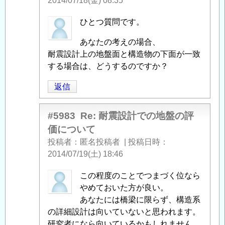
2014/07/18(金) 08:35
盤
の
匿
ひとつ質問です。
評
名
あなたの考えの場合、
価
投
耐震設計上の地盤面と構造物の下面が一致
に
稿
する場合は、どうするのですか？
つ
者
い
に
返信
て
」
よ
へ
る
#5983
Re: 耐震設計での地盤の評
の
「
Re:
価について
返
耐
信
投稿者
匿名投稿者
|
投稿日時
震
2014/07/19(土) 18:46
設
計
匿
この程度のことでつまづく位なら
で
名
やめておいた方が良い。
の
投
あなたには橋梁に限らず、構造系
地
稿
の詳細設計は向いていないと思われます。
盤
者
研究者になら向いているかもしれません。