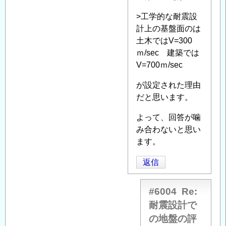
震
設
>工学的な耐震設
計
計上の基盤面のは
で
土木ではV=300
の
ｍ/sec 建築では
地
V=700ｍ/sec
盤
の
が設定された理由
評
だと思います。
価
よって、回答が噛
に
み合わないと思い
つ
ます。
い
て
」
返信
へ
の
#6004
Re:
返
耐震設計で
信
の地盤の評