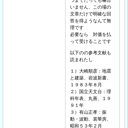
よ
つまでたっても噛合
へ
る
いません、この場の
の
「
文章だけで明確な回
Re:
返
耐
答を得ようなんて無
信
震
理です
設
必要なら 対価を払
計
って受けることです
で
以下のの参考文献も
の
読まれたし
地
盤
１）大崎順彦：地震
の
と建築、岩波新書、
評
１９８３年８月
価
２）国立天文台：理
に
科年表、丸善、１９
つ
９１年
い
３）有山正孝：振
て
」
動・波動、裳華房、
へ
昭和５３年２月