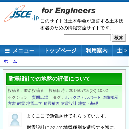
メ
イ
ン
このサイトは土木学会が運営する土木技
コ
術者のための情報交流サイトです。
ン
検
テ
索
ン
メインナビゲーション
メニュー
トップページ
利用案内
土木
>
ツ
に
パ
ホーム
移
ン
動
く
耐震設計での地盤の評価について
ず
投稿者
匿名投稿者
|
投稿日時
2014/07/16(水) 10:02
セクション
質問広場
|
タグ
ボックスカルバート
道路橋示
方書
耐震
地震工学
耐震補強
耐震設計
地盤・基礎
よくここで勉強させてもらっています。
耐震設計において地盤種別を選択する際に、