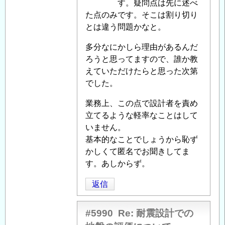
投
す。疑問点は先に述べ
へ
稿
た点のみです。そこは割り切り
の
者
とは違う問題かなと。
返
に
信
多分なにかしら理由があるんだ
よ
ろうと思ってますので、誰か教
る
えていただけたらと思った次第
「
Re:
でした。
耐
震
業務上、この点で設計者を責め
設
立てるような軽率なことはして
計
いません。
で
基本的なことでしょうから恥ず
の
かしくて匿名でお聞きしてま
地
す。あしからず。
盤
の
返信
評
価
#5990
Re: 耐震設計での
に