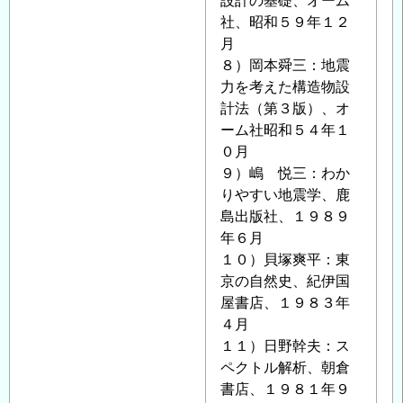
設計の基礎、オーム
社、昭和５９年１２
月
８）岡本舜三：地震
力を考えた構造物設
計法（第３版）、オ
ーム社昭和５４年１
０月
９）嶋 悦三：わか
りやすい地震学、鹿
島出版社、１９８９
年６月
１０）貝塚爽平：東
京の自然史、紀伊国
屋書店、１９８３年
４月
１１）日野幹夫：ス
ペクトル解析、朝倉
書店、１９８１年９