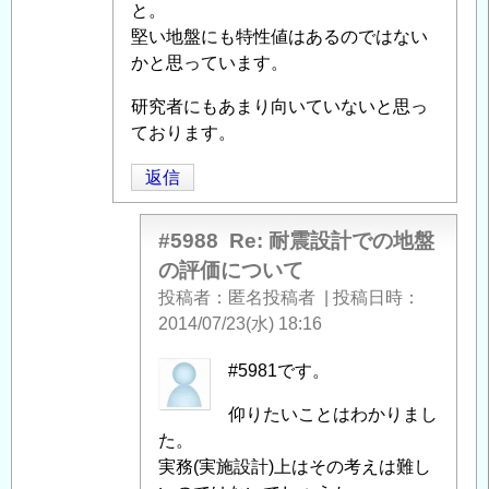
評
と。
価
堅い地盤にも特性値はあるのではない
に
かと思っています。
つ
い
研究者にもあまり向いていないと思っ
て
ております。
」
へ
返信
の
返
信
#5988
Re: 耐震設計での地盤
の評価について
投稿者
匿名投稿者
|
投稿日時
2014/07/23(水) 18:16
匿
#5981です。
名
仰りたいことはわかりまし
投
た。
稿
実務(実施設計)上はその考えは難し
者