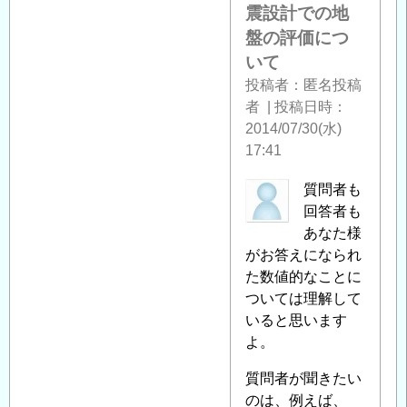
震設計での地
盤の評価につ
いて
投稿者
匿名投稿
者
|
投稿日時
2014/07/30(水)
17:41
匿
質問者も
名
回答者も
投
あなた様
稿
がお答えになられ
者
た数値的なことに
に
ついては理解して
よ
いると思います
る
よ。
「
Re:
質問者が聞きたい
耐
のは、例えば、