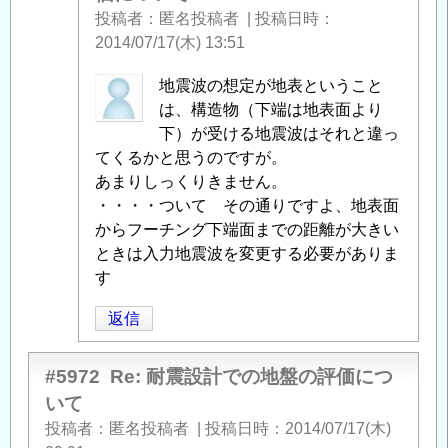
投稿者
匿名投稿者
|
投稿日時
設
2014/07/17(木) 13:51
計
で
匿
地震波の想定が地表ということ
の
名
は、構造物（下端は地表面より
地
投
下）が受ける地震波はそれと違っ
盤
稿
てくるかと思うのですが。
の
者
あまりしっくりきません。
評
に
・・・・ついて その通りですよ、地表面
価
よ
からフーチング下端面までの距離が大きい
に
る
ときは入力地震波を変更する必要がありま
つ
「
す
Re:
い
耐
て
」
返信
震
へ
設
の
計
#5972
Re: 耐震設計での地盤の評価につ
返
で
いて
信
の
投稿者
匿名投稿者
|
投稿日時
2014/07/17(木)
地