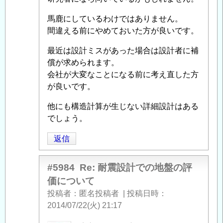
の
に
評
馬鹿にしているわけではありません。
よ
価
間違える前にやめておいた方が良いです。
る
に
「
Re:
つ
最近は設計ミスがあった場合は設計者に補
耐
い
償が求められます。
震
て
」
会社が大変なことになる前に考え直した方
設
へ
が良いです。
計
の
で
他にも構造計算が生じない詳細設計はある
返
の
でしょう。
信
地
返信
盤
の
評
#5984
Re: 耐震設計での地盤の評
価
価について
に
投稿者
匿名投稿者
|
投稿日時
つ
2014/07/22(火) 21:17
い