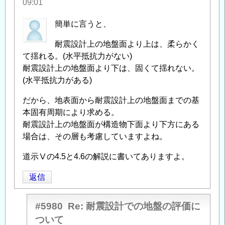
09:01
盤
の
簡単に言うと、
評
耐震設計上の地盤面より上は、柔らかく
価
て揺れる。(水平抵抗力がない)
に
耐震設計上の地盤面より下は、固くて揺れない。
つ
(水平抵抗力がある)
い
て
」
だから、地表面から耐震設計上の地盤面までの基
へ
本固有周期により求める。
の
耐震設計上の地盤面が構造物下面より下方にある
返
場合は、その層も考慮していますよね。
信
道示Ⅴの4.5と4.6の解説に書いてありますよ。
返信
#5980
Re: 耐震設計での地盤の評価に
ついて