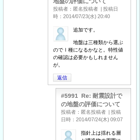
地盤の評価について
つ
投稿者
匿名投稿者
|
投稿日
い
時
2014/07/23(水) 20:40
て
」
へ
匿
追加です。
の
名
返
地盤は三種類から選ぶ
投
信
のでⅠ種になるかなと。特性値
稿
の確認は必要かもしれません
者
が。
に
よ
返信
る
「
Re:
#5991
Re: 耐震設計で
耐
の地盤の評価について
震
投稿者
匿名投稿者
|
投稿
設
日時
2014/07/24(木) 09:07
計
で
匿
指針上は揺れる層
の