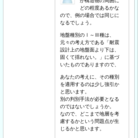
名
が構造物の周囲に
地
投
どの程度あるかな
盤
稿
ので、例の場合では同じに
の
者
なるでしょう。
評
に
価
地盤種別のⅠ～Ⅲ種は、
よ
に
元々の考え方である「耐震
る
つ
設計上の地盤面より下は、
「
Re:
い
固くて揺れない。」に基づ
耐
て
」
いたものでありますので、
震
へ
設
の
あなたの考えに、その種別
計
返
を適用するのは少し強引か
で
信
と思います。
の
別の判別手法が必要となる
地
のではないでしょうか。
盤
なので、どこまで地層を考
の
慮するかという問題点が生
評
じるかと思います。
価