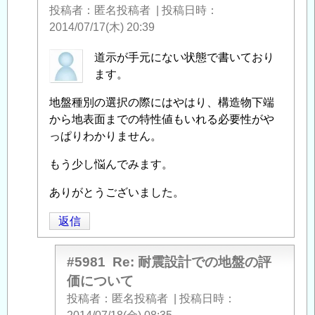
投稿者
匿名投稿者
|
投稿日時
2014/07/17(木) 20:39
匿
道示が手元にない状態で書いており
名
ます。
投
地盤種別の選択の際にはやはり、構造物下端
稿
から地表面までの特性値もいれる必要性がや
者
っぱりわかりません。
に
よ
もう少し悩んでみます。
る
「
ありがとうございました。
Re:
耐
返信
震
設
計
#5981
Re: 耐震設計での地盤の評
で
価について
の
投稿者
匿名投稿者
|
投稿日時
地