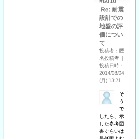
#6010
計
Re: 耐震
で
設計での
の
地
地盤の評
盤
価につい
の
て
評
投稿者
匿
価
名投稿者
|
に
投稿日時
つ
2014/08/04
い
(月) 13:21
て
」
へ
匿
そ
の
名
う
返
投
で
信
稿
したら、示
者
した参考図
に
書ぐらいは
よ
最低限よむ