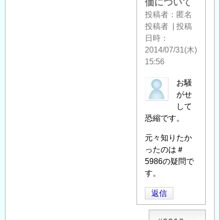
価について
計
投稿者
匿名
で
投稿者
|
投稿
の
日時
地
2014/07/31(木)
盤
15:56
の
評
匿
お騒
価
名
がせ
に
投
して
つ
稿
恐縮です。
い
者
て
元々知りたか
」
に
へ
ったのは＃
よ
の
5986の疑問で
る
返
す。
「
Re:
信
耐
返信
震
設