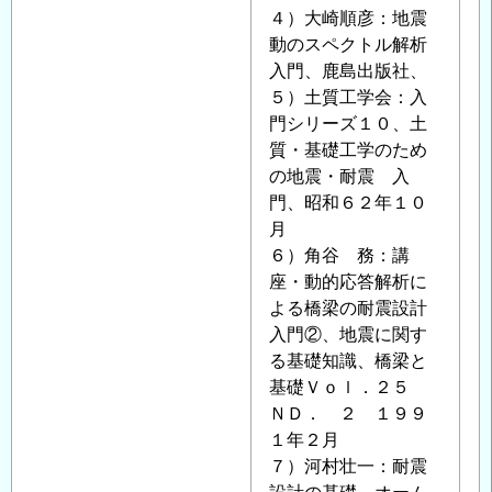
の
４）大崎順彦：地震
返
動のスペクトル解析
信
入門、鹿島出版社、
５）土質工学会：入
門シリーズ１０、土
質・基礎工学のため
の地震・耐震 入
門、昭和６２年１０
月
６）角谷 務：講
座・動的応答解析に
よる橋梁の耐震設計
入門②、地震に関す
る基礎知識、橋梁と
基礎Ｖｏｌ．２５
ＮＤ． ２ １９９
１年２月
７）河村壮一：耐震