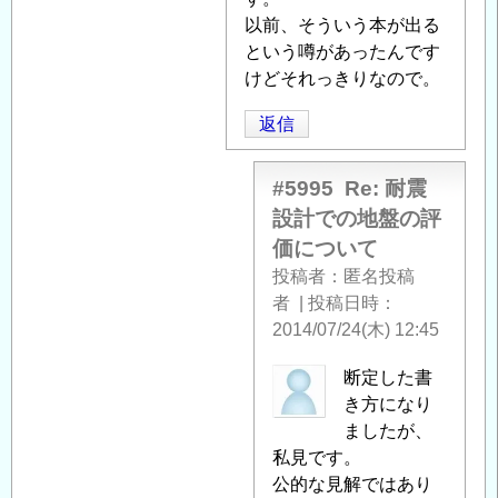
い
以前、そういう本が出る
て
」
という噂があったんです
へ
けどそれっきりなので。
の
返
返信
信
#5995
Re: 耐震
設計での地盤の評
価について
投稿者
匿名投稿
者
|
投稿日時
2014/07/24(木) 12:45
匿
断定した書
名
き方になり
投
ましたが、
稿
私見です。
者
公的な見解ではあり