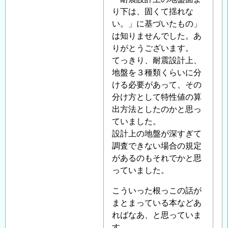
者
り下は、固くて揺れな
に
い。」に基づいたもの」
よ
は知りませんでした。あ
る
りがとうございます。
「
てっきり、耐震設計上、
Re:
耐
地盤を３種類くらいに分
震
ける必要があって、その
設
分け方として特性値の算
計
出方法としたのかと思っ
で
ていました。
の
設計上の地盤が深すぎて
地
調査できない場合の規定
盤
があるのもそれでかと思
の
っていました。
評
こういった根っこの話が
価
まとまっている本などあ
に
ればなあ、と思っていま
つ
す。