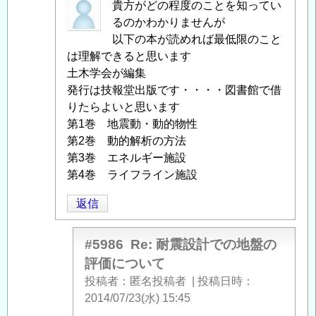
て
」
匿
貴方がどの程度のことを知ってい
へ
名
るのかわかりませんが
の
投
以下の本が読めれば最低限のこと
返
稿
は理解できると思います
信
者
土木学会が編集
に
発行は技報堂出版です・・・・図書館で借
よ
りたらよいと思います
る
第1巻 地震動・動的物性
「
第2巻 動的解析の方法
Re:
耐
第3巻 エネルギー施設
震
第4巻 ライフライン施設
設
返信
計
で
の
#5986
Re: 耐震設計での地盤の
地
評価について
盤
投稿者
匿名投稿者
|
投稿日時
の
2014/07/23(水) 15:45
評