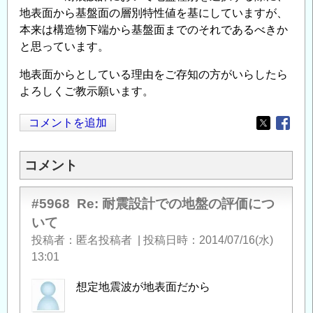
地表面から基盤面の層別特性値を基にしていますが、
本来は構造物下端から基盤面までのそれであるべきか
と思っています。
地表面からとしている理由をご存知の方がいらしたら
よろしくご教示願います。
コメントを追加
Opens in
Opens
コメント
#5968
Re: 耐震設計での地盤の評価につ
いて
投稿者
匿名投稿者
|
投稿日時
2014/07/16(水)
13:01
想定地震波が地表面だから