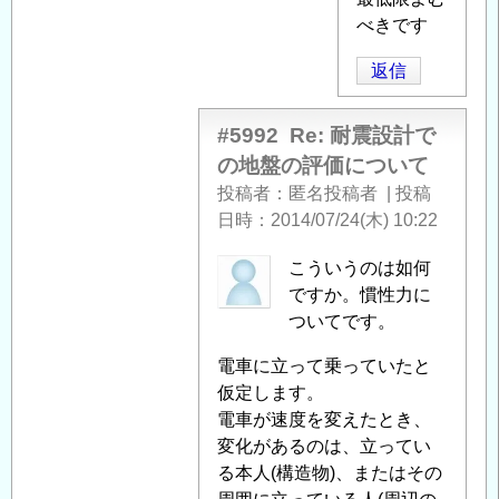
る
べきです
「
Re:
返信
耐
震
設
#5992
Re: 耐震設計で
計
の地盤の評価について
で
投稿者
匿名投稿者
|
投稿
の
日時
2014/07/24(木) 10:22
地
盤
匿
こういうのは如何
の
名
ですか。慣性力に
評
投
ついてです。
価
稿
電車に立って乗っていたと
に
者
仮定します。
つ
に
電車が速度を変えたとき、
い
よ
変化があるのは、立ってい
て
」
る
る本人(構造物)、またはその
へ
「
Re: