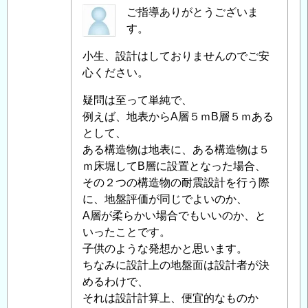
価
匿
ご指導ありがとうございま
に
名
す。
つ
投
小生、設計はしておりませんのでご安
い
稿
心ください。
て
」
者
へ
に
疑問は至って単純で、
の
よ
例えば、地表からA層５ｍB層５ｍある
返
る
として、
信
「
Re:
ある構造物は地表に、ある構造物は５
耐
ｍ床堀してB層に設置となった場合、
震
その２つの構造物の耐震設計を行う際
設
に、地盤評価が同じでよいのか、
計
A層が柔らかい場合でもいいのか、と
で
いったことです。
の
子供のような発想かと思います。
地
ちなみに設計上の地盤面は設計者が決
盤
めるわけで、
の
それは設計計算上、便宜的なものか