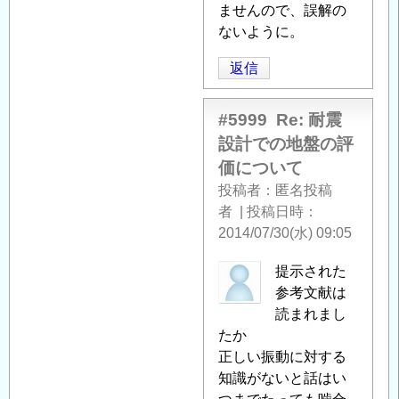
に
ませんので、誤解の
よ
ないように。
る
返信
「
Re:
耐
震
#5999
Re: 耐震
設
設計での地盤の評
計
価について
で
投稿者
匿名投稿
の
者
|
投稿日時
地
2014/07/30(水) 09:05
盤
の
匿
提示された
評
名
参考文献は
価
投
読まれまし
に
稿
たか
つ
者
正しい振動に対する
い
に
知識がないと話はい
て
」