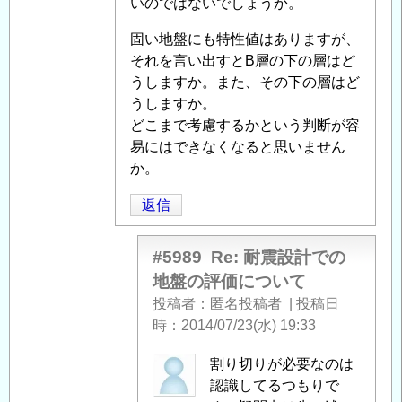
いのではないでしょうか。
に
よ
固い地盤にも特性値はありますが、
る
それを言い出すとB層の下の層はど
「
Re:
うしますか。また、その下の層はど
耐
うしますか。
震
どこまで考慮するかという判断が容
設
易にはできなくなると思いません
計
か。
で
の
返信
地
盤
#5989
Re: 耐震設計での
の
地盤の評価について
評
投稿者
匿名投稿者
|
投稿日
価
時
2014/07/23(水) 19:33
に
つ
匿
割り切りが必要なのは
い
名
認識してるつもりで
て
」