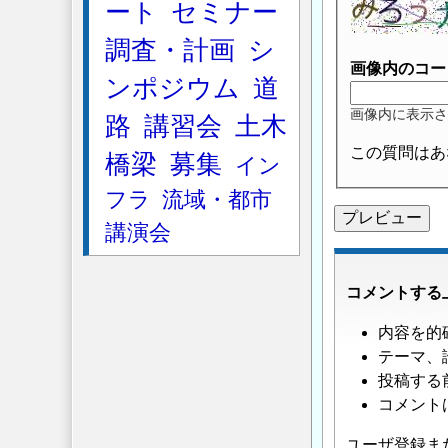
ート
セミナー
へ
の
調査・計画
シ
返
画像内のコー
ンポジウム
道
信
画像内に表示さ
路
講習会
土木
この質問はあ
橋梁
募集
イン
フラ
流域・都市
講演会
コメントする
内容を的
テーマ、
投稿する
コメント
ユーザ登録ま