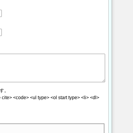
す。
> <code> <ul type> <ol start type> <li> <dl>