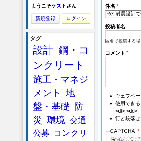
に
ようこそ
ゲスト
さん
件名
よ
る
新規登録
ログイン
「
Re:
投稿者名
耐
タグ
震
匿名で投稿する場
設計
鋼・コ
設
コメント
計
ンクリート
で
の
施工・マネジ
地
盤
メント
地
の
ウェブペー
評
使用できるHTMLタ
盤・基礎
防
価
<dt> <dd>
に
災
環境
行と段落は
交通
つ
CAPTCHA
公募
コンクリ
い
て
」