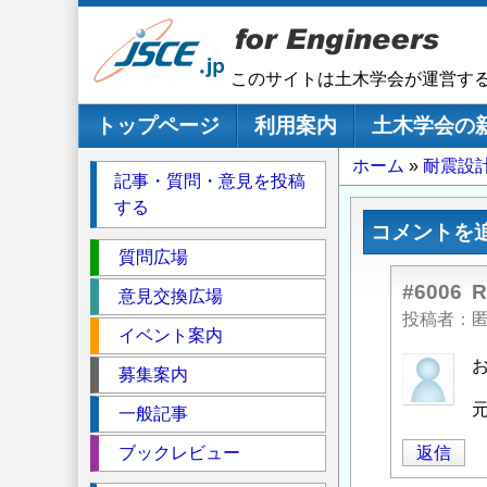
メ
イ
ン
このサイトは土木学会が運営す
コ
ン
メインナビゲーション
トップページ
利用案内
土木学会の
テ
パ
ホーム
耐震設
ン
記事・質問・意見を投稿
ツ
ン
する
に
く
コメントを
移
セ
ず
質問広場
動
ク
#6006
意見交換広場
シ
投稿者
イベント案内
ョ
ン
匿
募集案内
名
一般記事
投
稿
ブックレビュー
返信
者