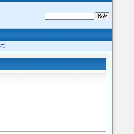
検
索
いて