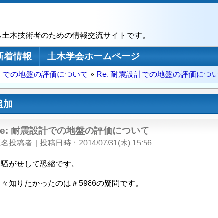
る土木技術者のための情報交流サイトです。
新着情報
土木学会ホームページ
計での地盤の評価について
Re: 耐震設計での地盤の評価につ
追加
Re: 耐震設計での地盤の評価について
匿名投稿者
|
投稿日時
2014/07/31(木) 15:56
お騒がせして恐縮です。
元々知りたかったのは＃5986の疑問です。