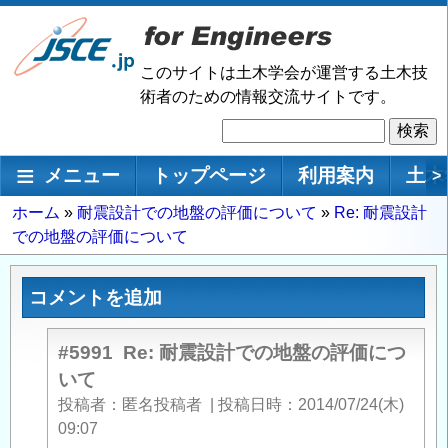
メ
イ
ン
このサイトは土木学会が運営する土木技
コ
術者のための情報交流サイトです。
ン
検
テ
索
ン
メインナビゲーション
メニュー
トップページ
利用案内
土木
>
ツ
に
パ
ホーム
耐震設計での地盤の評価について
Re: 耐震設計
移
での地盤の評価について
ン
動
く
ず
コメントを追加
#5991
Re: 耐震設計での地盤の評価につ
いて
投稿者
匿名投稿者
|
投稿日時
2014/07/24(木)
09:07