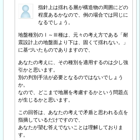
匿
指針上は揺れる層が構造物の周囲にどの
名
程度あるかなので、例の場合では同じに
投
なるでしょう。
稿
地盤種別のⅠ～Ⅲ種は、元々の考え方である「耐
者
震設計上の地盤面より下は、固くて揺れない。」
に
に基づいたものでありますので、
よ
る
あなたの考えに、その種別を適用するのは少し強
「
Re:
引かと思います。
耐
別の判別手法が必要となるのではないでしょう
震
か。
設
なので、どこまで地層を考慮するかという問題点
計
が生じるかと思います。
で
の
この回答は、あなたの考えで矛盾と思われる点を
地
指摘しているだけですので、
盤
あなたが望む答えでないことは理解しておりま
の
す。