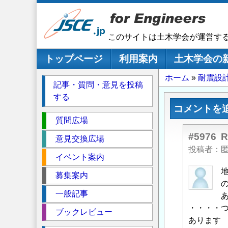
メ
イ
ン
このサイトは土木学会が運営す
コ
ン
メインナビゲーション
トップページ
利用案内
土木学会の
テ
パ
ホーム
耐震設
ン
記事・質問・意見を投稿
ツ
ン
する
に
く
コメントを
移
セ
ず
質問広場
動
ク
#5976
意見交換広場
シ
投稿者
イベント案内
ョ
ン
匿
募集案内
名
一般記事
投
稿
・・・・
ブックレビュー
者
あります