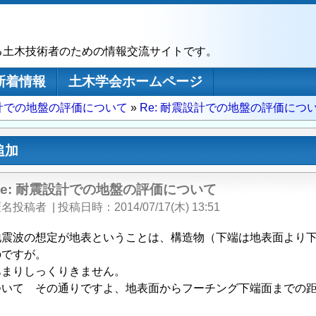
る土木技術者のための情報交流サイトです。
新着情報
土木学会ホームページ
計での地盤の評価について
Re: 耐震設計での地盤の評価につ
追加
Re: 耐震設計での地盤の評価について
匿名投稿者
|
投稿日時
2014/07/17(木) 13:51
地震波の想定が地表ということは、構造物（下端は地表面より
のですが。
あまりしっくりきません。
ついて その通りですよ、地表面からフーチング下端面までの