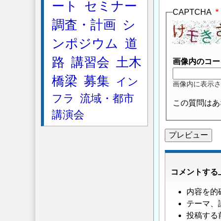
ート
セミナー
へ
CAPTCHA
の
調査・計画
シ
返
ンポジウム
道
信
路
講習会
土木
画像内のコー
橋梁
募集
イン
画像内に表示さ
フラ
流域・都市
この質問はあ
講演会
コメントする
内容を的
テーマ、
投稿する