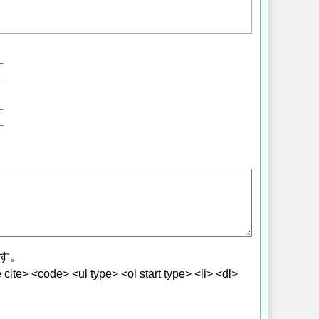
す。
> <code> <ul type> <ol start type> <li> <dl>