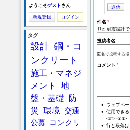
に
ようこそ
ゲスト
さん
返信
よ
る
新規登録
ログイン
件名
「
Re:
耐
タグ
震
投稿者名
設計
鋼・コ
設
計
匿名で投稿する場
ンクリート
で
コメント
の
施工・マネジ
地
盤
メント
地
の
評
盤・基礎
防
価
ウェブペー
に
災
環境
交通
使用できるHTMLタ
つ
<dt> <dd>
公募
コンクリ
い
行と段落は
て
」