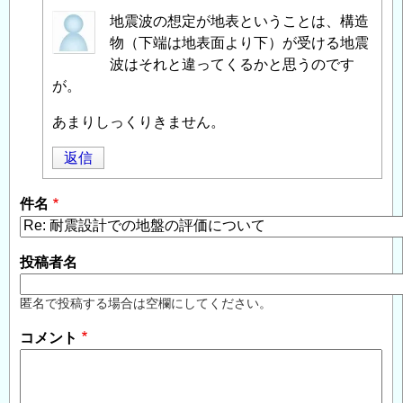
匿
地震波の想定が地表ということは、構造
名
物（下端は地表面より下）が受ける地震
投
波はそれと違ってくるかと思うのです
稿
が。
者
あまりしっくりきません。
に
よ
返信
る
「
Re:
件名
耐
震
設
投稿者名
計
で
匿名で投稿する場合は空欄にしてください。
の
コメント
地
盤
の