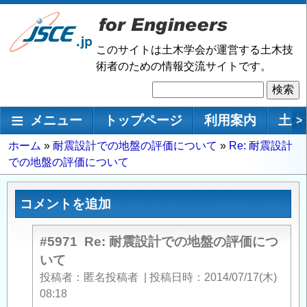
メ
イ
ン
このサイトは土木学会が運営する土木技
コ
術者のための情報交流サイトです。
ン
検
テ
索
ン
メインナビゲーション
メニュー
トップページ
利用案内
土木
>
ツ
に
パ
ホーム
耐震設計での地盤の評価について
Re: 耐震設計
移
での地盤の評価について
ン
動
く
ず
コメントを追加
#5971
Re: 耐震設計での地盤の評価につ
いて
投稿者
匿名投稿者
|
投稿日時
2014/07/17(木)
08:18