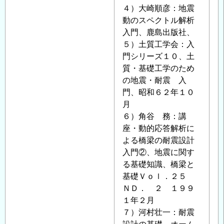
の
４）大崎順彦：地震
返
動のスペクトル解析
信
入門、鹿島出版社、
５）土質工学会：入
門シリーズ１０、土
質・基礎工学のため
の地震・耐震 入
門、昭和６２年１０
月
６）角谷 務：講
座・動的応答解析に
よる橋梁の耐震設計
入門②、地震に関す
る基礎知識、橋梁と
基礎Ｖｏｌ．２５
ＮＤ． ２ １９９
１年２月
７）河村壮一：耐震