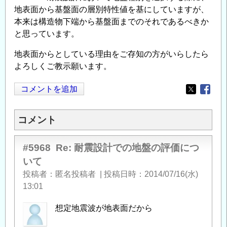
地表面から基盤面の層別特性値を基にしていますが、
本来は構造物下端から基盤面までのそれであるべきか
と思っています。
地表面からとしている理由をご存知の方がいらしたら
よろしくご教示願います。
コメントを追加
Opens in
Opens
コメント
#5968
Re: 耐震設計での地盤の評価につ
いて
投稿者
匿名投稿者
|
投稿日時
2014/07/16(水)
13:01
想定地震波が地表面だから