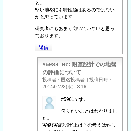
評
と。
価
堅い地盤にも特性値はあるのではない
に
かと思っています。
つ
い
研究者にもあまり向いていないと思っ
て
ております。
」
へ
返信
の
返
信
#5988
Re: 耐震設計での地盤
の評価について
投稿者
匿名投稿者
|
投稿日時
2014/07/23(水) 18:16
匿
#5981です。
名
仰りたいことはわかりまし
投
た。
稿
実務(実施設計)上はその考えは難し
者