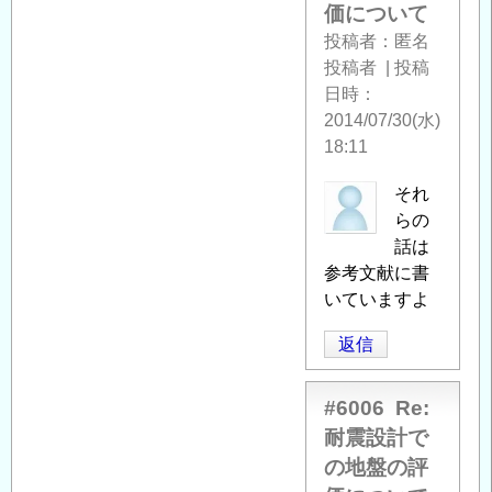
価について
投稿者
匿名
投稿者
|
投稿
日時
2014/07/30(水)
18:11
匿
それ
名
らの
投
話は
稿
参考文献に書
者
いていますよ
に
返信
よ
る
「
Re:
#6006
Re:
耐
耐震設計で
震
の地盤の評
設