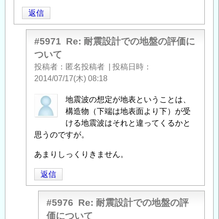
返信
#5971
Re: 耐震設計での地盤の評価に
ついて
投稿者
匿名投稿者
|
投稿日時
2014/07/17(木) 08:18
匿
地震波の想定が地表ということは、
名
構造物（下端は地表面より下）が受
投
ける地震波はそれと違ってくるかと
稿
思うのですが。
者
あまりしっくりきません。
に
よ
返信
る
「
Re:
#5976
Re: 耐震設計での地盤の評
耐
価について
震