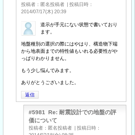
投稿者
匿名投稿者
|
投稿日時
2014/07/17(木) 20:39
匿
道示が手元にない状態で書いており
名
ます。
投
地盤種別の選択の際にはやはり、構造物下端
稿
から地表面までの特性値もいれる必要性がや
者
っぱりわかりません。
に
よ
もう少し悩んでみます。
る
「
ありがとうございました。
Re:
耐
返信
震
設
計
#5981
Re: 耐震設計での地盤の評
で
価について
の
投稿者
匿名投稿者
|
投稿日時
地