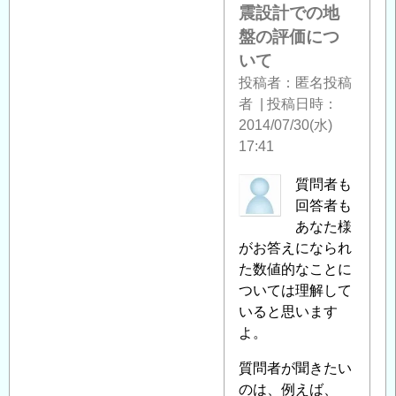
震設計での地
盤の評価につ
いて
投稿者
匿名投稿
者
|
投稿日時
2014/07/30(水)
17:41
匿
質問者も
名
回答者も
投
あなた様
稿
がお答えになられ
者
た数値的なことに
に
ついては理解して
よ
いると思います
る
よ。
「
Re:
質問者が聞きたい
耐
のは、例えば、