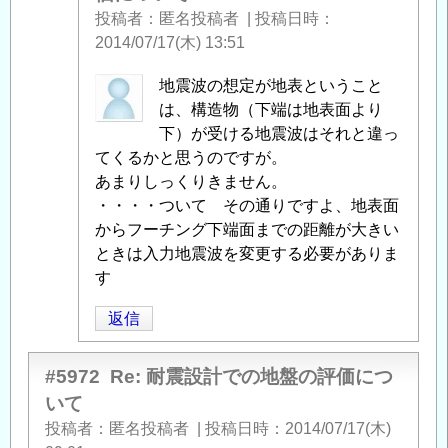
投稿者
匿名投稿者
|
投稿日時
設
2014/07/17(木) 13:51
計
で
匿
地震波の想定が地表ということ
の
名
は、構造物（下端は地表面より
地
投
下）が受ける地震波はそれと違っ
盤
稿
てくるかと思うのですが。
の
者
あまりしっくりきません。
評
に
・・・・ついて その通りですよ、地表面
価
よ
からフーチング下端面までの距離が大きい
に
る
ときは入力地震波を変更する必要がありま
つ
「
す
Re:
い
耐
て
」
返信
震
へ
設
の
計
#5972
Re: 耐震設計での地盤の評価につ
返
で
いて
信
の
投稿者
匿名投稿者
|
投稿日時
2014/07/17(木)
地