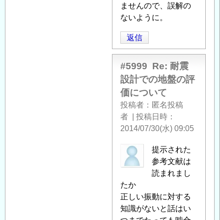
に
ませんので、誤解の
よ
ないように。
る
返信
「
Re:
耐
震
#5999
Re: 耐震
設
設計での地盤の評
計
価について
で
投稿者
匿名投稿
の
者
|
投稿日時
地
2014/07/30(水) 09:05
盤
の
匿
提示された
評
名
参考文献は
価
投
読まれまし
に
稿
たか
つ
者
正しい振動に対する
い
に
知識がないと話はい
て
」