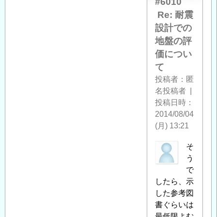
#6010
計
Re: 耐震
で
設計での
の
地
地盤の評
盤
価につい
の
て
評
投稿者
匿
価
名投稿者
|
に
投稿日時
つ
2014/08/04
い
(月) 13:21
て
」
へ
匿
そ
の
名
う
返
投
で
信
稿
したら、示
者
した参考図
に
書ぐらいは
よ
最低限よむ