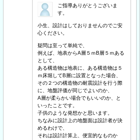
価
匿
ご指導ありがとうございま
に
名
す。
つ
投
小生、設計はしておりませんのでご安
い
稿
心ください。
て
」
者
へ
に
疑問は至って単純で、
の
よ
例えば、地表からA層５ｍB層５ｍある
返
る
として、
信
「
Re:
ある構造物は地表に、ある構造物は５
耐
ｍ床堀してB層に設置となった場合、
震
その２つの構造物の耐震設計を行う際
設
に、地盤評価が同じでよいのか、
計
A層が柔らかい場合でもいいのか、と
で
いったことです。
の
子供のような発想かと思います。
地
ちなみに設計上の地盤面は設計者が決
盤
めるわけで、
の
それは設計計算上、便宜的なものか