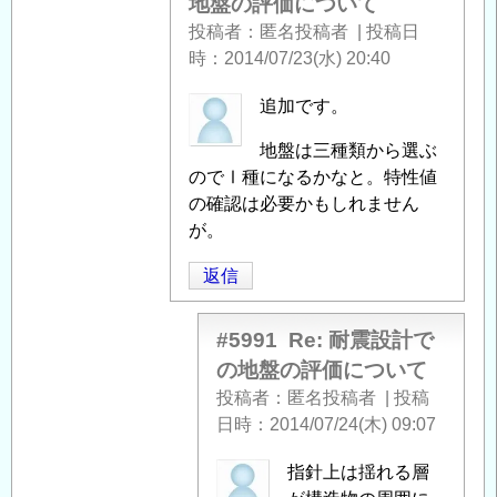
地盤の評価について
つ
投稿者
匿名投稿者
|
投稿日
い
時
2014/07/23(水) 20:40
て
」
へ
匿
追加です。
の
名
返
地盤は三種類から選ぶ
投
信
のでⅠ種になるかなと。特性値
稿
の確認は必要かもしれません
者
が。
に
よ
返信
る
「
Re:
#5991
Re: 耐震設計で
耐
の地盤の評価について
震
投稿者
匿名投稿者
|
投稿
設
日時
2014/07/24(木) 09:07
計
で
匿
指針上は揺れる層
の