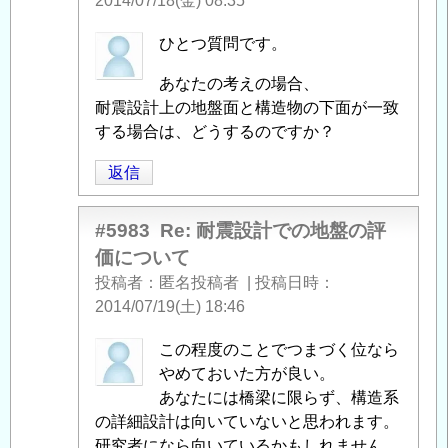
2014/07/18(金) 08:35
盤
の
匿
ひとつ質問です。
評
名
あなたの考えの場合、
価
投
耐震設計上の地盤面と構造物の下面が一致
に
稿
する場合は、どうするのですか？
つ
者
い
に
返信
て
」
よ
へ
る
#5983
Re: 耐震設計での地盤の評
の
「
Re:
価について
返
耐
信
投稿者
匿名投稿者
|
投稿日時
震
2014/07/19(土) 18:46
設
計
匿
この程度のことでつまづく位なら
で
名
やめておいた方が良い。
の
投
あなたには橋梁に限らず、構造系
地
稿
の詳細設計は向いていないと思われます。
盤
者
研究者になら向いているかもしれません。