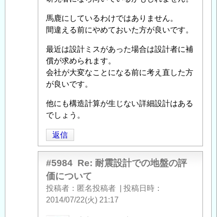
の
に
評
馬鹿にしているわけではありません。
よ
価
間違える前にやめておいた方が良いです。
る
に
「
Re:
つ
最近は設計ミスがあった場合は設計者に補
耐
い
償が求められます。
震
て
」
会社が大変なことになる前に考え直した方
設
へ
が良いです。
計
の
で
他にも構造計算が生じない詳細設計はある
返
の
でしょう。
信
地
返信
盤
の
評
#5984
Re: 耐震設計での地盤の評
価
価について
に
投稿者
匿名投稿者
|
投稿日時
つ
2014/07/22(火) 21:17
い