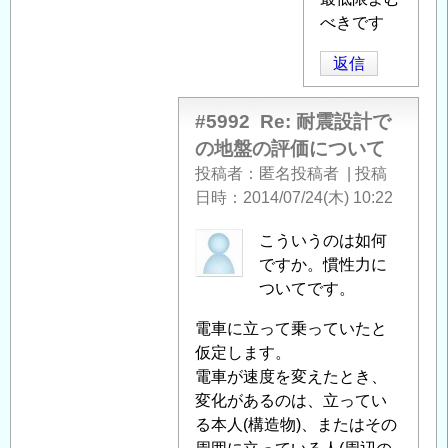
る
べきです
「
Re:
返信
耐
震
設
#5992
Re: 耐震設計で
計
の地盤の評価について
で
投稿者
匿名投稿者
|
投稿
の
日時
2014/07/24(木) 10:22
地
盤
匿
こういうのは如何
の
名
ですか。慣性力に
評
投
ついてです。
価
稿
電車に立って乗っていたと
に
者
仮定します。
つ
に
電車が速度を変えたとき、
い
よ
変化があるのは、立ってい
て
」
る
る本人(構造物)、またはその
へ
「
Re: