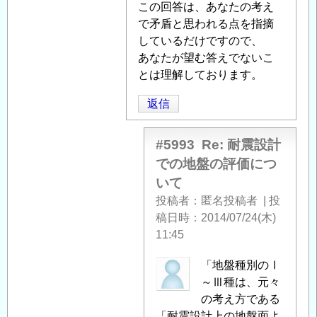
に
この回答は、あなたの考え
つ
で矛盾と思われる点を指摘
い
しているだけですので、
て
あなたが望む答えでないこ
」
へ
とは理解しております。
の
返信
返
信
#5993
Re: 耐震設計
での地盤の評価につ
いて
投稿者
匿名投稿者
|
投
稿日時
2014/07/24(木)
11:45
匿
「地盤種別のⅠ
名
～Ⅲ種は、元々
投
の考え方である
稿
「耐震設計上の地盤面よ