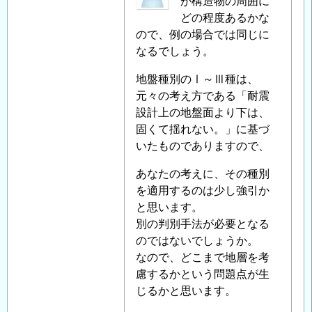
名
が構造物の周囲に
地
投
どの程度あるかな
盤
稿
ので、例の場合では同じに
の
者
なるでしょう。
評
に
価
地盤種別のⅠ～Ⅲ種は、
よ
に
元々の考え方である「耐震
る
つ
設計上の地盤面より下は、
「
Re:
い
固くて揺れない。」に基づ
耐
て
」
いたものでありますので、
震
へ
設
の
あなたの考えに、その種別
計
返
を適用するのは少し強引か
で
信
と思います。
の
別の判別手法が必要となる
地
のではないでしょうか。
盤
なので、どこまで地層を考
の
慮するかという問題点が生
評
じるかと思います。
価