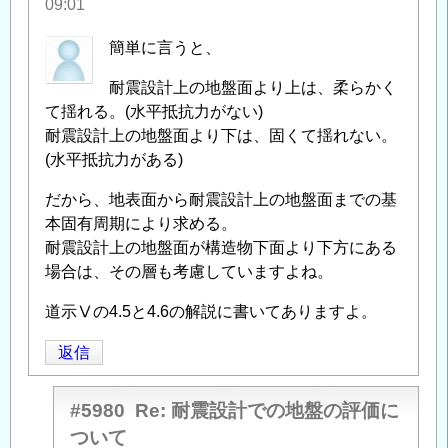
09:01
盤
の
簡単に言うと、
評
耐震設計上の地盤面より上は、柔らかく
価
て揺れる。(水平抵抗力がない)
に
耐震設計上の地盤面より下は、固くて揺れない。
つ
(水平抵抗力がある)
い
て
」
だから、地表面から耐震設計上の地盤面までの基
へ
本固有周期により求める。
の
耐震設計上の地盤面が構造物下面より下方にある
返
場合は、その層も考慮していますよね。
信
道示Ⅴの4.5と4.6の解説に書いてありますよ。
返信
#5980
Re: 耐震設計での地盤の評価に
ついて