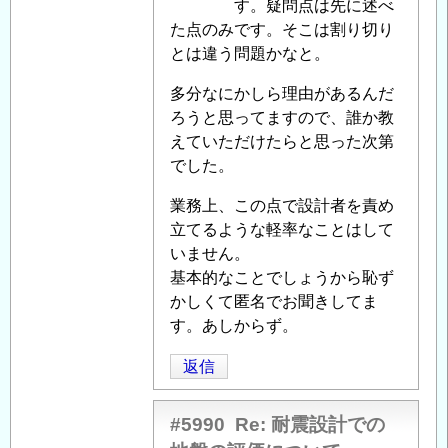
投
す。疑問点は先に述べ
へ
稿
た点のみです。そこは割り切り
の
者
とは違う問題かなと。
返
に
信
多分なにかしら理由があるんだ
よ
ろうと思ってますので、誰か教
る
えていただけたらと思った次第
「
Re:
でした。
耐
震
業務上、この点で設計者を責め
設
立てるような軽率なことはして
計
いません。
で
基本的なことでしょうから恥ず
の
かしくて匿名でお聞きしてま
地
す。あしからず。
盤
の
返信
評
価
#5990
Re: 耐震設計での
に