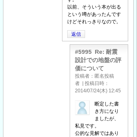
い
以前、そういう本が出る
て
」
という噂があったんです
へ
けどそれっきりなので。
の
返
返信
信
#5995
Re: 耐震
設計での地盤の評
価について
投稿者
匿名投稿
者
|
投稿日時
2014/07/24(木) 12:45
匿
断定した書
名
き方になり
投
ましたが、
稿
私見です。
者
公的な見解ではあり