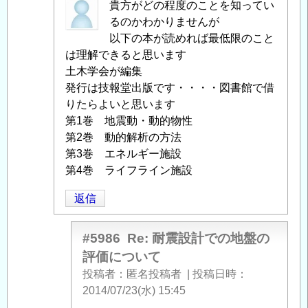
て
」
匿
貴方がどの程度のことを知ってい
へ
名
るのかわかりませんが
の
投
以下の本が読めれば最低限のこと
返
稿
は理解できると思います
信
者
土木学会が編集
に
発行は技報堂出版です・・・・図書館で借
よ
りたらよいと思います
る
第1巻 地震動・動的物性
「
第2巻 動的解析の方法
Re:
耐
第3巻 エネルギー施設
震
第4巻 ライフライン施設
設
返信
計
で
の
#5986
Re: 耐震設計での地盤の
地
評価について
盤
投稿者
匿名投稿者
|
投稿日時
の
2014/07/23(水) 15:45
評