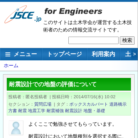
メ
イ
ン
このサイトは土木学会が運営する土木技
コ
術者のための情報交流サイトです。
ン
検
テ
索
ン
メインナビゲーション
メニュー
トップページ
利用案内
土木
>
ツ
に
パ
ホーム
移
ン
動
く
耐震設計での地盤の評価について
ず
投稿者
匿名投稿者
|
投稿日時
2014/07/16(水) 10:02
セクション
質問広場
|
タグ
ボックスカルバート
道路橋示
方書
耐震
地震工学
耐震補強
耐震設計
地盤・基礎
よくここで勉強させてもらっています。
耐震設計において地盤種別を選択する際に、