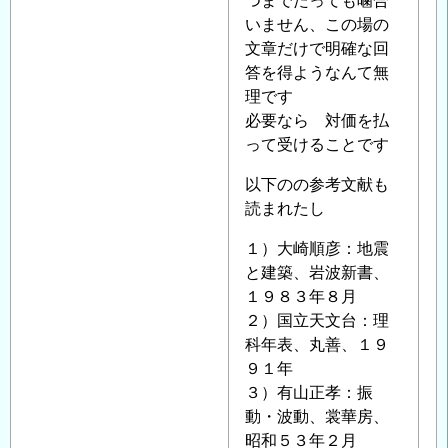
よ
つまでたっても噛合
へ
る
いません、この場の
の
「
文章だけで明確な回
Re:
返
耐
答を得ようなんて無
信
震
理です
設
必要なら 対価を払
計
って受けることです
で
以下のの参考文献も
の
読まれたし
地
盤
１）大崎順彦：地震
の
と建築、岩波新書、
評
１９８３年８月
価
２）国立天文台：理
に
科年表、丸善、１９
つ
９１年
い
３）有山正孝：振
て
」
動・波動、裳華房、
へ
昭和５３年２月