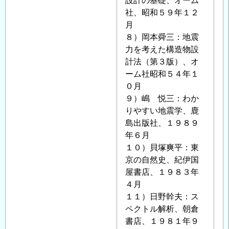
設計の基礎、オーム
社、昭和５９年１２
月
８）岡本舜三：地震
力を考えた構造物設
計法（第３版）、オ
ーム社昭和５４年１
０月
９）嶋 悦三：わか
りやすい地震学、鹿
島出版社、１９８９
年６月
１０）貝塚爽平：東
京の自然史、紀伊国
屋書店、１９８３年
４月
１１）日野幹夫：ス
ペクトル解析、朝倉
書店、１９８１年９