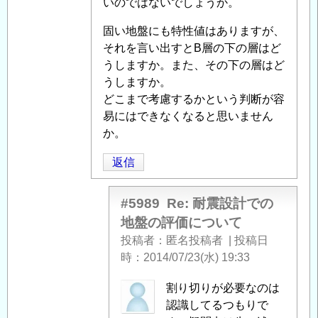
いのではないでしょうか。
に
よ
固い地盤にも特性値はありますが、
る
それを言い出すとB層の下の層はど
「
Re:
うしますか。また、その下の層はど
耐
うしますか。
震
どこまで考慮するかという判断が容
設
易にはできなくなると思いません
計
か。
で
の
返信
地
盤
#5989
Re: 耐震設計での
の
地盤の評価について
評
投稿者
匿名投稿者
|
投稿日
価
時
2014/07/23(水) 19:33
に
つ
匿
割り切りが必要なのは
い
名
認識してるつもりで
て
」