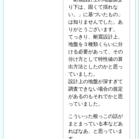
者
り下は、固くて揺れな
に
い。」に基づいたもの」
よ
は知りませんでした。あ
る
りがとうございます。
「
てっきり、耐震設計上、
Re:
耐
地盤を３種類くらいに分
震
ける必要があって、その
設
分け方として特性値の算
計
出方法としたのかと思っ
で
ていました。
の
設計上の地盤が深すぎて
地
調査できない場合の規定
盤
があるのもそれでかと思
の
っていました。
評
こういった根っこの話が
価
まとまっている本などあ
に
ればなあ、と思っていま
つ
す。