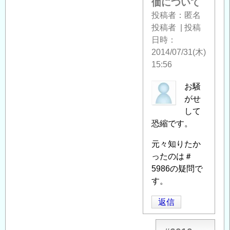
価について
計
投稿者
匿名
で
投稿者
|
投稿
の
日時
地
2014/07/31(木)
盤
15:56
の
評
匿
お騒
価
名
がせ
に
投
して
つ
稿
恐縮です。
い
者
て
元々知りたか
」
に
へ
ったのは＃
よ
の
5986の疑問で
る
返
す。
「
Re:
信
耐
返信
震
設