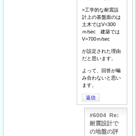
震
設
>工学的な耐震設
計
計上の基盤面のは
で
土木ではV=300
の
ｍ/sec 建築では
地
V=700ｍ/sec
盤
の
が設定された理由
評
だと思います。
価
よって、回答が噛
に
み合わないと思い
つ
ます。
い
て
」
返信
へ
の
#6004
Re:
返
耐震設計で
信
の地盤の評