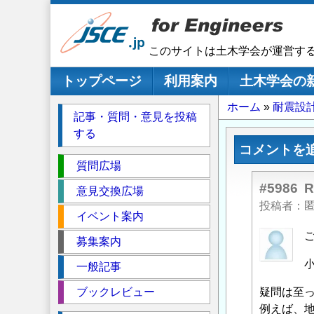
メ
イ
ン
このサイトは土木学会が運営す
コ
ン
メインナビゲーション
トップページ
利用案内
土木学会の
テ
パ
ホーム
耐震設
ン
記事・質問・意見を投稿
ツ
ン
する
に
く
コメントを
移
セ
ず
質問広場
動
ク
#5986
意見交換広場
シ
投稿者
イベント案内
ョ
ン
匿
募集案内
名
一般記事
投
稿
ブックレビュー
疑問は至
者
例えば、地