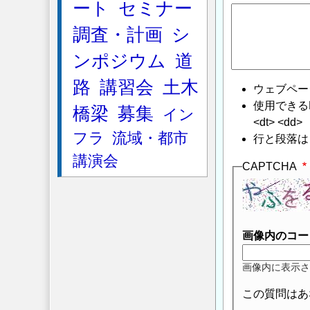
ート
セミナー
へ
の
調査・計画
シ
返
ンポジウム
道
信
路
講習会
土木
ウェブペー
使用できるHTMLタ
橋梁
募集
イン
<dt> <dd>
フラ
流域・都市
行と段落は
講演会
CAPTCHA
画像内のコー
画像内に表示さ
この質問はあ