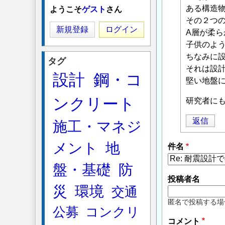
に
ある構造
ようこそ
ゲスト
さん
よ
その２つ
る
新規登録
ログイン
A層が柔
「
Re:
子供のよ
耐
ちなみに
タグ
震
それは設
設計
鋼・コ
設
堅い地盤
計
ンクリート
で
研究者に
の
返信
施工・マネジ
地
盤
メント
地
件名
の
評
盤・基礎
防
価
投稿者名
に
災
環境
交通
つ
匿名で投稿する場
公募
コンクリ
い
コメント
て
」