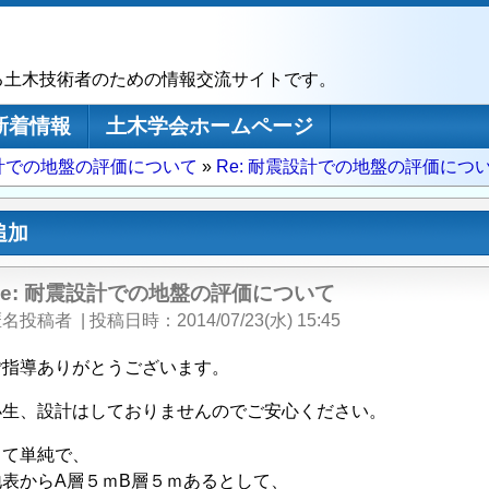
る土木技術者のための情報交流サイトです。
新着情報
土木学会ホームページ
計での地盤の評価について
Re: 耐震設計での地盤の評価につ
追加
Re: 耐震設計での地盤の評価について
匿名投稿者
|
投稿日時
2014/07/23(水) 15:45
ご指導ありがとうございます。
小生、設計はしておりませんのでご安心ください。
って単純で、
表からA層５ｍB層５ｍあるとして、