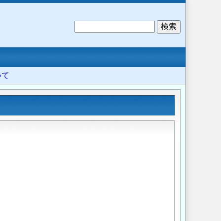
検
索
いて