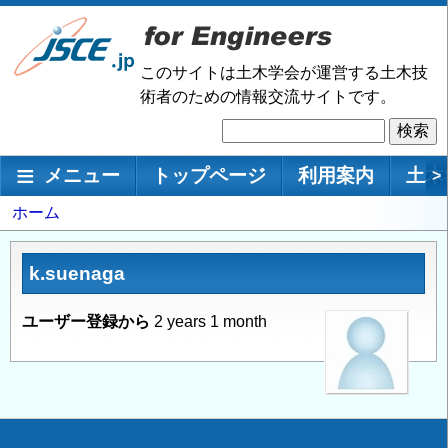
メ
イ
ン
このサイトは土木学会が運営する土木技
コ
術者のための情報交流サイトです。
ン
検
テ
索
ン
メインナビゲーション
メニュー
トップページ
利用案内
土木
>
ツ
に
パ
ホーム
移
ン
動
く
k.suenaga
ず
ユーザー登録から
2 years 1 month