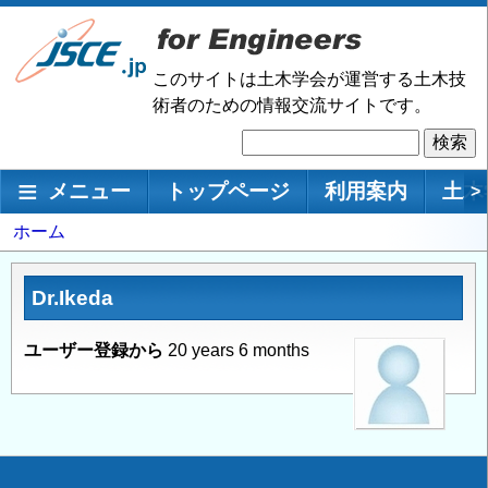
メ
イ
ン
このサイトは土木学会が運営する土木技
コ
術者のための情報交流サイトです。
ン
検
テ
索
ン
メインナビゲーション
メニュー
トップページ
利用案内
土木
>
ツ
に
パ
ホーム
移
ン
動
く
Dr.Ikeda
ず
ユーザー登録から
20 years 6 months