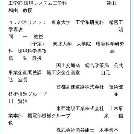
神・
工学部 環境システム工学科 建山
淡
和由 教授
路
４．パネリスト： 東京大学 工学系研究科 精密工
大
学専攻 淺
震
間 一 教授
災
（予定） 東北大学 大学院 環境科学研究
20
科 環境科学専攻 高
年
橋 弘 教授
特
国土交通省 総合政策局 公共
別
事業企画調整課 施工安全企画室 山元
企
弘 室長
画
首都高速道路株式会社 技術部
自
技術推進グループ 並
治
川 賢治
体
東亜建設工業株式会社 土木事
の
業本部 機電部機械グループ 泉 信
災
也
害
株式会社熊谷組土 木事業本