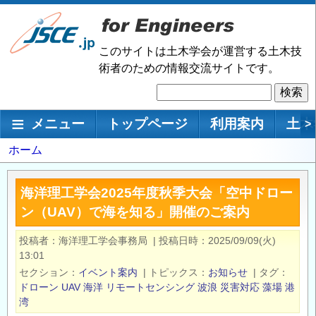
メ
イ
ン
このサイトは土木学会が運営する土木技
コ
術者のための情報交流サイトです。
ン
検
テ
索
ン
メインナビゲーション
メニュー
トップページ
利用案内
土木
>
ツ
に
パ
ホーム
移
ン
動
く
海洋理工学会2025年度秋季大会「空中ドロー
ず
ン（UAV）で海を知る」開催のご案内
投稿者
海洋理工学会事務局
|
投稿日時
2025/09/09(火)
13:01
セクション
イベント案内
|
トピックス
お知らせ
|
タグ
ドローン
UAV
海洋
リモートセンシング
波浪
災害対応
藻場
港
湾