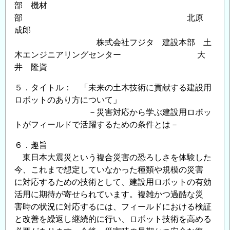
部 機材
対
部 北原
応
成郎
の
株式会社フジタ 建設本部 土
経
木エンジニアリングセンター 大
験・
井 隆資
教
訓
５．タイトル： 「未来の土木技術に貢献する建設用
を
ロボットのあり方について」
「伝
－災害対応から学ぶ建設用ロボッ
え
トがフィールドで活躍するための条件とは－
る」
６．趣旨
「育
東日本大震災という複合災害の恐ろしさを体験した
む」
今、これまで想定していなかった種類や規模の災害
の
に対応するための技術として、建設用ロボットの有効
活用に期待が寄せられています。複雑かつ過酷な災
害時の状況に対応するには、フィールドにおける検証
と改善を繰返し継続的に行い、ロボット技術を高める