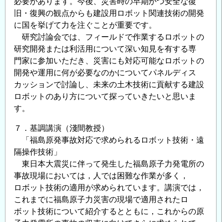
必要があります。今後、災害時の早期かつ安全な復
旧・復興の観点からも建設用ロボット関連技術の開発
に国を挙げて力を注ぐことが重要です。
研究討論会では、フィールドで作業するロボットの
研究開発または利活用について深い知見を有する専
門家に参加いただき、災害にも対応可能なロボットの
開発や運用に何が必要なのかについてパネルディス
カッションで討論し、未来の土木技術に貢献する建設
ロボットのあり方について探っていきたいと思いま
す。
７．基調講演（淺間教授）
「福島原発事故対応で求められるロボット技術・遠
隔操作技術」
東日本大震災に伴って発生した福島原子力発電所の
事故現場においては，人では困難な作業が多く，
ロボット技術の適用が求められています。講演では，
これまでに福島原子力災害の現場で適用されたロ
ボット技術について紹介するとともに，これからの原