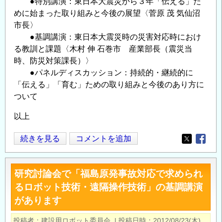
●特別講演：東日本大震災から３年「伝える」た
めに始まった取り組みと今後の展望〈菅原 茂 気仙沼
市長〉
●基調講演：東日本大震災時の災害対応時におけ
る教訓と課題〈木村 伸 石巻市 産業部長（震災当
時、防災対策課長）〉
●パネルディスカッション：持続的・継続的に
「伝える」「育む」ための取り組みと今後のあり方に
ついて
以上
神
続きを見る
コメントを追加
Opens in
Opens
戸
大
研究討論会で「福島原発事故対応で求められ
学
るロボット技術・遠隔操作技術」の基調講演
都
があります
市
安
投稿者
建設用ロボット委員会
|
投稿日時
2012/08/23(木)