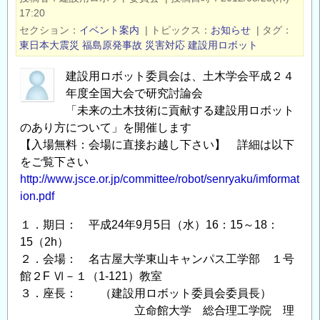
全
17:20
研
セクション
イベント案内
|
トピックス
お知らせ
|
タグ
究
東日本大震災
福島原発事故
災害対応
建設用ロボット
セ
ン
建設用ロボット委員会は、土木学会平成２４
年度全国大会で研究討論会
タ
「未来の土木技術に貢献する建設用ロボット
ー
のあり方について」を開催します
RCUSS
【入場無料：会場に直接お越し下さい】 詳細は以下
オ
をご覧下さい
ー
http://www.jsce.or.jp/committee/robot/senryaku/imformat
プ
ion.pdf
ン
ゼ
１．期日： 平成24年9月5日（水）16：15～18：
ミ
15（2h）
ナ
２．会場： 名古屋大学東山キャンパス工学部 １号
ー
館２F Ⅵ－１（1-121）教室
ル
３．座長： （建設用ロボット委員会委員長）
阪
立命館大学 総合理工学院 理