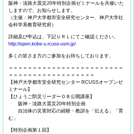
阪神・淡路大震災20年特別企画ゼミナールを共催いた
ド
しますので、お知らせします。
ロ
（主催：神戸大学都市安全研究センター、神戸大学社
ー
会科学系教育研究府）
ン
（UAV）
詳細及び申込は、下記ＵＲＬにてご確認ください。
で
http://open.kobe-u.rcuss-usm.jp/
海
多くの皆さま方のご参加をお待ちしております。
を
知
＝＝＝＝＝＝＝＝＝＝＝＝＝＝＝＝＝＝＝＝＝＝＝＝
る」
＝＝＝＝＝＝＝＝＝＝＝＝＝＝＝＝＝＝
開
【神戸大学都市安全研究センター RCUSSオープンゼ
催
ミナール】
の
【ひょうご防災リーダーＯＢ公開講座】
ご
阪神・淡路大震災20年特別企画
案
自治体の災害対応の経験・教訓を「伝える」「育
内
む」
の
【特別企画第１回】