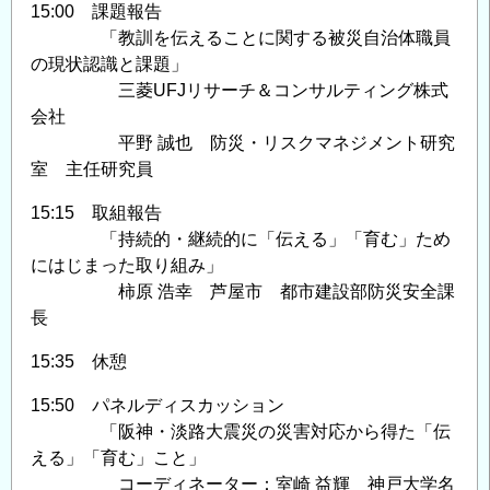
15:00 課題報告
「教訓を伝えることに関する被災自治体職員
の現状認識と課題」
三菱UFJリサーチ＆コンサルティング株式
会社
平野 誠也 防災・リスクマネジメント研究
室 主任研究員
15:15 取組報告
「持続的・継続的に「伝える」「育む」ため
にはじまった取り組み」
柿原 浩幸 芦屋市 都市建設部防災安全課
長
15:35 休憩
15:50 パネルディスカッション
「阪神・淡路大震災の災害対応から得た「伝
える」「育む」こと」
コーディネーター：室崎 益輝 神戸大学名