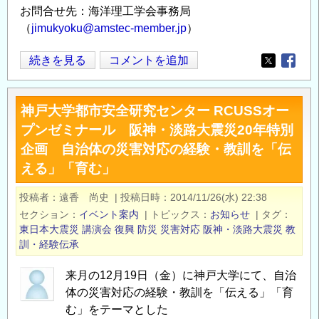
お問合せ先：海洋理工学会事務局
（
jimukyoku@amstec-member.jp
）
海
続きを見る
コメントを追加
Opens in
Opens
洋
理
神戸大学都市安全研究センター RCUSSオー
工
プンゼミナール 阪神・淡路大震災20年特別
学
企画 自治体の災害対応の経験・教訓を「伝
会
える」「育む」
2025
年
投稿者
遠香 尚史
|
投稿日時
2014/11/26(水) 22:38
度
セクション
イベント案内
|
トピックス
お知らせ
|
タグ
秋
東日本大震災
講演会
復興
防災
災害対応
阪神・淡路大震災
教
季
訓・経験伝承
大
会
来月の12月19日（金）に神戸大学にて、自治
「空
体の災害対応の経験・教訓を「伝える」「育
中
む」をテーマとした