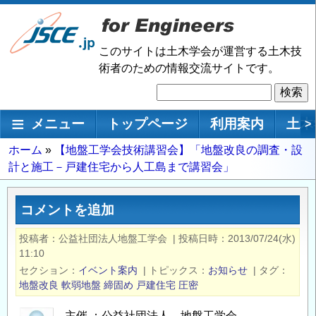
メ
イ
ン
このサイトは土木学会が運営する土木技
コ
術者のための情報交流サイトです。
ン
検
テ
索
ン
メインナビゲーション
メニュー
トップページ
利用案内
土木
>
ツ
に
パ
ホーム
【地盤工学会技術講習会】「地盤改良の調査・設
移
計と施工－戸建住宅から人工島まで講習会」
ン
動
く
ず
コメントを追加
投稿者
公益社団法人地盤工学会
|
投稿日時
2013/07/24(水)
11:10
セクション
イベント案内
|
トピックス
お知らせ
|
タグ
地盤改良
軟弱地盤
締固め
戸建住宅
圧密
主催 ：公益社団法人 地盤工学会