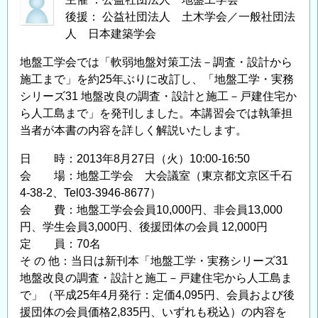
後援： 公益社団法人 土木学会／一般社団法
人 日本建築学会
地盤工学会では「軟弱地盤対策工法－調査・設計から
施工まで」を約25年ぶりに改訂し、「地盤工学・実務
シリーズ31 地盤改良の調査・設計と施工－戸建住宅か
ら人工島まで」を発刊しました。本講習会では執筆担
当者が本書の内容を詳しく解説いたします。
日 時：2013年8月27日（火）10:00-16:50
会 場：地盤工学会 大会議室（東京都文京区千石
4-38-2、Tel03-3946-8677）
会 費：地盤工学会会員10,000円、非会員13,000
円、学生会員3,000円、後援団体の会員 12,000円
定 員：70名
そ の 他：当日は新刊本「地盤工学・実務シリーズ31
地盤改良の調査・設計と施工－戸建住宅から人工島ま
で」（平成25年4月発行：定価4,095円、会員および後
援団体の会員価格2,835円、いずれも税込）の内容を