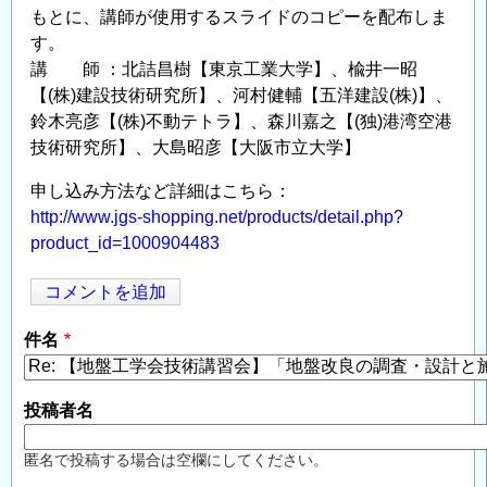
もとに、講師が使用するスライドのコピーを配布しま
す。
講 師 ：北詰昌樹【東京工業大学】、楡井一昭
【(株)建設技術研究所】、河村健輔【五洋建設(株)】、
鈴木亮彦【(株)不動テトラ】、森川嘉之【(独)港湾空港
技術研究所】、大島昭彦【大阪市立大学】
申し込み方法など詳細はこちら：
http://www.jgs-shopping.net/products/detail.php?
product_id=1000904483
コメントを追加
Opens in
Opens
件名
投稿者名
匿名で投稿する場合は空欄にしてください。