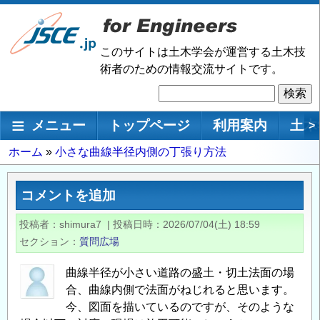
メ
イ
ン
このサイトは土木学会が運営する土木技
コ
術者のための情報交流サイトです。
ン
検
テ
索
ン
メインナビゲーション
メニュー
トップページ
利用案内
土木
>
ツ
に
パ
ホーム
小さな曲線半径内側の丁張り方法
移
ン
動
く
コメントを追加
ず
投稿者
shimura7
|
投稿日時
2026/07/04(土) 18:59
セクション
質問広場
曲線半径が小さい道路の盛土・切土法面の場
合、曲線内側で法面がねじれると思います。
今、図面を描いているのですが、そのような