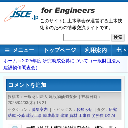
メ
イ
ン
このサイトは土木学会が運営する土木技
コ
術者のための情報交流サイトです。
ン
検
テ
索
ン
メインナビゲーション
メニュー
トップページ
利用案内
土木
>
ツ
に
パ
ホーム
2025年度 研究助成公募について（一般財団法人
移
建設物価調査会）
ン
動
く
ず
コメントを追加
投稿者
一般財団法人 建設物価調査会
|
投稿日時
2025/04/03(木) 15:21
セクション
募集案内
|
トピックス
お知らせ
|
タグ
研究
助成
公募
建設工事
助成募集
建築
資材
工事費
労務費
DX
AI
一般財団法人建設物価調査会は、建設工事・