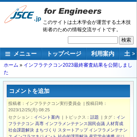
メ
イ
ン
このサイトは土木学会が運営する土木技
コ
術者のための情報交流サイトです。
ン
検
テ
索
ン
メインナビゲーション
メニュー
トップページ
利用案内
土木
>
ツ
に
パ
ホーム
インフラテクコン2023最終審査結果を公開しまし
移
た
ン
動
く
ず
コメントを追加
投稿者
インフラテクコン実行委員会
|
投稿日時
2023/12/25(月) 08:25
セクション
イベント案内
|
トピックス
話題
|
タグ
イン
フラテクコン
高専
インフラメンテナンス国民会議
人材育成
社会課題解決
まちづくり
スタートアップ
インフラメンテナン
ス
インフラマネジメント
社会的課題解決
産官学金連携
デジ