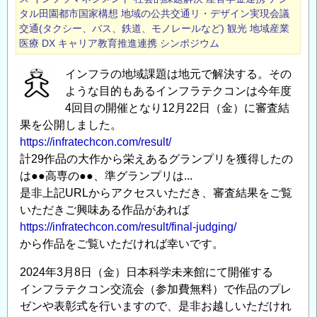
タル田園都市国家構想 地域の公共交通リ・デザイン実現会議
交通(タクシー、バス、鉄道、モノレールなど)
観光
地域産業
医療
DX
キャリア教育推進連携
シンポジウム
インフラの地域課題は地元で解決する。その
ような目的もあるインフラテクコンは今年度
4回目の開催となり12月22日（金）に審査結
果を公開しました。
https://infratechcon.com/result/
計29作品の大作から栄えあるグランプリを獲得したの
は●●高専の●●、準グランプリは...
是非上記URLからアクセスいただき、審査結果をご覧
いただきご興味ある作品があれば
https://infratechcon.com/result/final-judging/
から作品をご覧いただければ幸いです。
2024年3月8日（金）日本科学未来館にて開催する
インフラテクコン交流会（参加費無料）で作品のプレ
ゼンや表彰式を行いますので、是非お越しいただけれ