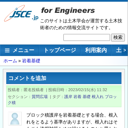
メ
イ
ン
このサイトは土木学会が運営する土木技
コ
術者のための情報交流サイトです。
ン
検
テ
索
ン
メインナビゲーション
メニュー
トップページ
利用案内
土木
>
ツ
に
パ
ホーム
岩着基礎
移
ン
動
く
コメントを追加
ず
投稿者
匿名投稿者
|
投稿日時
2023/02/15(水) 11:32
セクション
質問広場
|
タグ
護岸
岩着
基礎
根入れ
ブロッ
ク積
ブロック積護岸を岩着基礎とする場合、根入
れをとるよう基準がありますが、根入れはそ