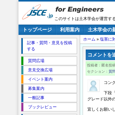
メ
イ
ン
このサイトは土木学会が運営す
コ
ン
メインナビゲーション
トップページ
利用案内
土木学会の
テ
パ
ホーム
塩害に
ン
記事・質問・意見を投稿
ツ
ン
する
に
く
コメントを
移
セ
ず
質問広場
動
投稿者
匿名投
ク
意見交換広場
セクション
質
シ
イベント案内
ョ
コンク
ン
募集案内
下段
一般記事
グレード以外
ブックレビュー
宜しくお願い