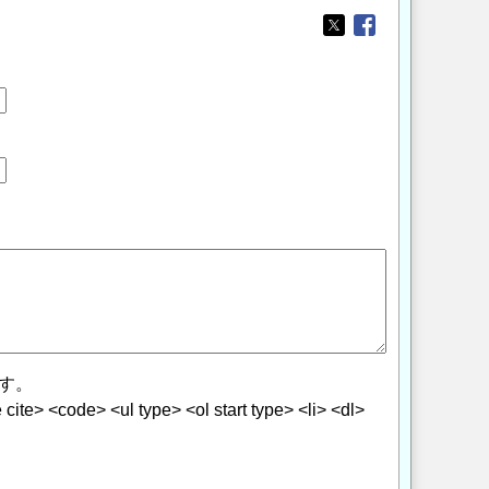
Opens in a new wi
Opens in a new
す。
> <code> <ul type> <ol start type> <li> <dl>