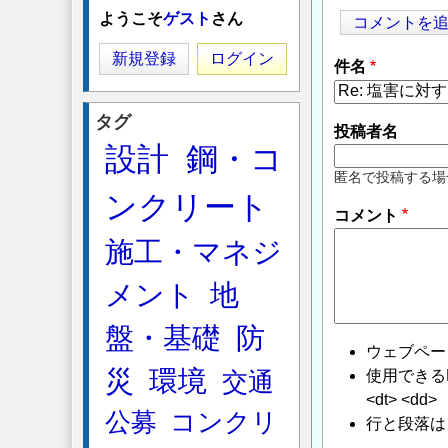
ようこそ
ゲスト
さん
コメントを
新規登録
ログイン
件名
タグ
投稿者名
設計
鋼・コ
匿名で投稿する場
ンクリート
コメント
施工・マネジ
メント
地
盤・基礎
防
ウェブペー
災
環境
使用できるHTMLタ
交通
<dt> <dd>
公募
コンクリ
行と段落は