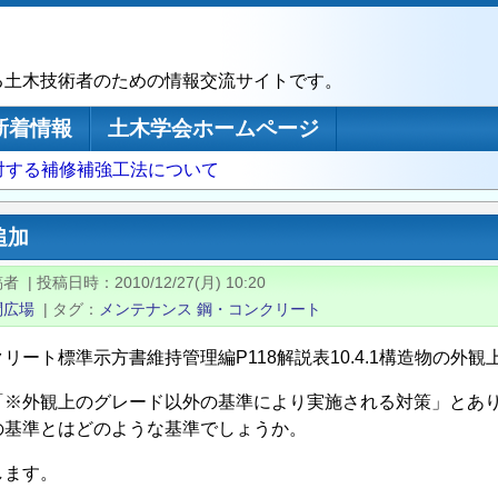
る土木技術者のための情報交流サイトです。
新着情報
土木学会ホームページ
対する補修補強工法について
追加
稿者
|
投稿日時
2010/12/27(月) 10:20
問広場
|
タグ
メンテナンス
鋼・コンクリート
リート標準示方書維持管理編P118解説表10.4.1構造物の
「※外観上のグレード以外の基準により実施される対策」とあ
の基準とはどのような基準でしょうか。
します。