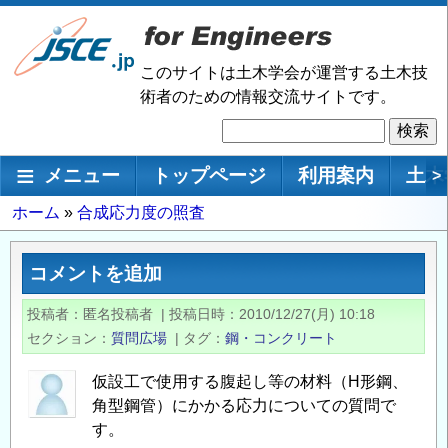
メ
イ
ン
このサイトは土木学会が運営する土木技
コ
術者のための情報交流サイトです。
ン
検
テ
索
ン
メインナビゲーション
メニュー
トップページ
利用案内
土木
>
ツ
に
パ
ホーム
合成応力度の照査
移
ン
動
く
コメントを追加
ず
投稿者
匿名投稿者
|
投稿日時
2010/12/27(月) 10:18
セクション
質問広場
|
タグ
鋼・コンクリート
仮設工で使用する腹起し等の材料（H形鋼、
角型鋼管）にかかる応力についての質問で
す。