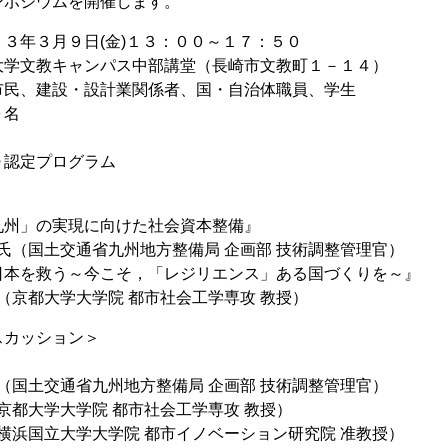
ンポジウムを開催します。
３年３月９日(金)１３：００～１７：５０
大学文教キャンパス中部講堂（長崎市文教町１－１４）
市民、建設・設計業関係者、国・自治体職員、学生
０名
Ｄ認定プログラム
九州」の実現に向けた社会資本整備』
氏（国土交通省九州地方整備局 企画部 技術調整管理官）
日本を救う～今こそ，「レジリエンス」ある国づくりを～』
京都大学大学院 都市社会工学専攻 教授）
スカッション＞
（国土交通省九州地方整備局 企画部 技術調整管理官）
京都大学大学院 都市社会工学専攻 教授）
横浜国立大学大学院 都市イノベーション研究院 准教授）