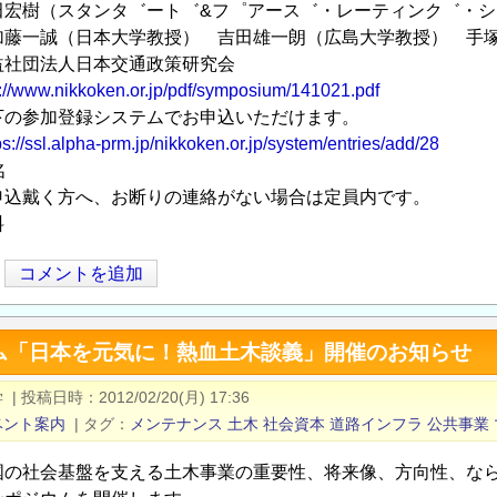
宏樹（スタンタ゛ート゛&フ゜アース゛・レーティンク゛・シ
日本大学教授） 吉田雄一朗（広島大学教授） 手塚広
社団法人日本交通政策研究会
p://www.nikkoken.or.jp/pdf/symposium/141021.pdf
の参加登録システムでお申込いただけます。
ps://ssl.alpha-prm.jp/nikkoken.or.jp/system/entries/add/28
名
方へ、お断りの連絡がない場合は定員内です。
料
コメントを追加
ム「日本を元気に！熱血土木談義」開催のお知らせ
学
|
投稿日時
2012/02/20(月) 17:36
ベント案内
|
タグ
メンテナンス
土木
社会資本
道路インフラ
公共事業
国の社会基盤を支える土木事業の重要性、将来像、方向性、な