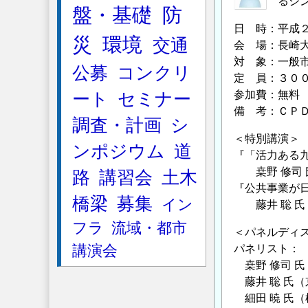
るシ
盤・基礎
防
道
日 時：平成２
路
災
環境
交通
会 場：長崎
イ
対 象：一般
ン
公募
コンクリ
定 員：３０
フ
参加費：無料
ート
セミナー
ラ・
備 考：ＣＰ
フ
調査・計画
シ
ァ
＜特別講演＞
ンポジウム
道
イ
『「活力ある
ナ
桒野 修司 
路
講習会
土木
『公共事業が
ン
橋梁
募集
イン
藤井 聡 氏（
ス
と
フラ
流域・都市
＜パネルディ
レ
講演会
パネリスト：
ベ
桒野 修司 氏
ニ
藤井 聡 氏（
ュ
細田 暁 氏（