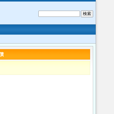
検
索
債