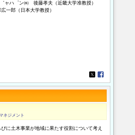
゛ャハ゜ン㈱ 後藤孝夫（近畿大学准教授）
一郎（日本大学教授）
Opens in a new wi
Opens in a new
マネジメント
らびに土木事業が地域に果たす役割について考え