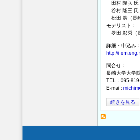
ー
田村 隆弘 氏
債
谷村 隆三 氏
の
松田 浩（長崎
モデリスト：
夛田 彰秀（長
詳細・申込み
http://ilem.eng
問合せ：
長崎大学大学
TEL：095-819
E-mail:
michimo
シ
続きを見る
ン
ポ
ジ
ウ
Secondary