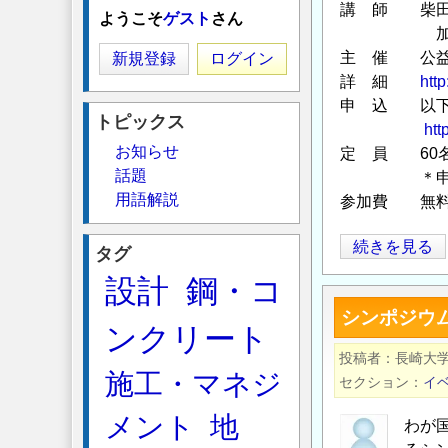
講 師 柴田
ようこそ
ゲスト
さん
加藤一誠（
主 催 公益
新規登録
ログイン
詳 細
htt
申 込 以下
トピックス
htt
お知らせ
定 員 60
話題
＊申込戴く
用語解説
参加費 無
日
続きを見る
タグ
交
設計
鋼・コ
研
シンポジウ
シ
ンクリート
ン
投稿者
長崎大
ポ
施工・マネジ
セクション
イ
ジ
メント
地
ウ
わが
ム