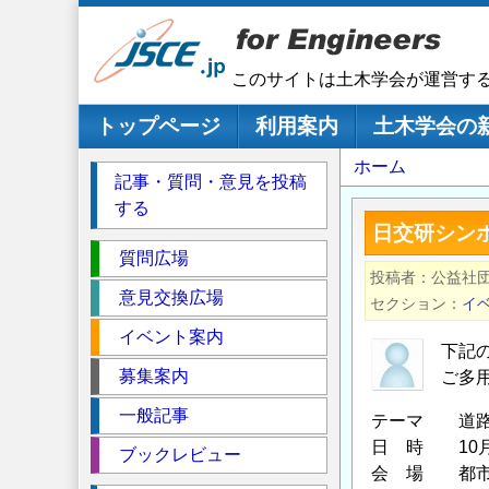
メ
イ
ン
このサイトは土木学会が運営す
コ
ン
メインナビゲーション
トップページ
利用案内
土木学会の
テ
パ
ホーム
ン
記事・質問・意見を投稿
ツ
ン
する
に
く
日交研シン
移
セ
ず
質問広場
動
投稿者
公益社
ク
意見交換広場
セクション
イ
シ
イベント案内
ョ
下記の
ン
募集案内
ご多
一般記事
テーマ 道路
日 時 10月21
ブックレビュー
会 場 都市セ