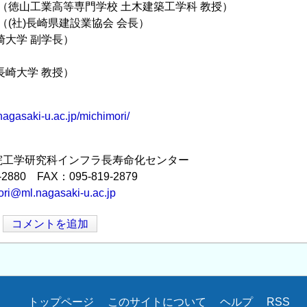
（徳山工業高等専門学校 土木建築工学科 教授）
（(社)長崎県建設業協会 会長）
大学 副学長）
崎大学 教授）
：
.nagasaki-u.ac.jp/michimori/
院工学研究科インフラ長寿命化センター
-2880 FAX：095-819-2879
ri@ml.nagasaki-u.ac.jp
コメントを追加
トップページ
このサイトについて
ヘルプ
RSS