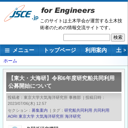
メ
イ
ン
このサイトは土木学会が運営する土木技
コ
術者のための情報交流サイトです。
ン
検
テ
索
ン
メインナビゲーション
メニュー
トップページ
利用案内
土木
>
ツ
に
パ
ホーム
移
ン
動
く
【東大・大海研】令和6年度研究船共同利用
ず
公募開始について
投稿者
東京大学大気海洋研究所 事務部
|
投稿日時
2023/07/06(木) 12:57
セクション
募集案内
|
タグ
研究船共同利用
共同利用
AORI
東京大学
大気海洋研究所
海洋研究