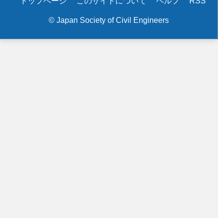
Secondary
トップページ
このサイトについて
ヘルプ
RSS
令
menu
和
© Japan Society of Civil Engineers
6
年
度
研
究
船
共
同
利
用
公
募
開
始
に
つ