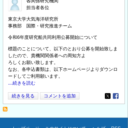
各関係研究機関
担当者各位
東京大学大気海洋研究所
事務部 国際・研究推進チーム
令和6年度研究船共同利用公募開始について
標題のことについて、以下のとおり公募を開始致しま
したので、貴機関関係者への周知方よ
ろしくお願い致します。
なお、各申込書類は、以下ホームページよりダウンロ
ードしてご利用願います。
....続きを読む
【東
続きを見る
コメントを追加
Opens in
Opens
大・
大
海
研】