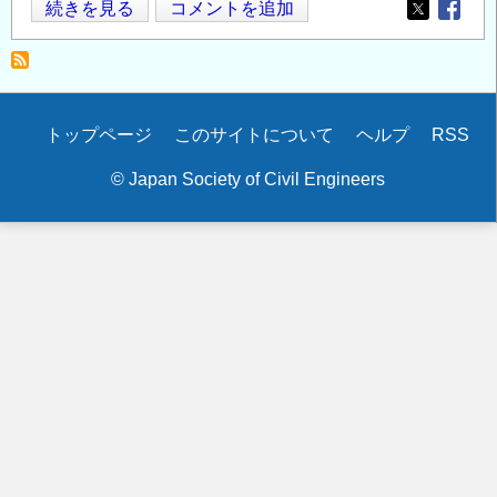
SMiRT
続きを見る
コメントを追加
Opens in
Opens
27
ア
ブ
ス
Secondary
トップページ
このサイトについて
ヘルプ
RSS
ト
menu
ラ
© Japan Society of Civil Engineers
ク
ト
投
稿
募
集
開
始
の
お
知