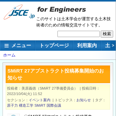
メ
イ
ン
このサイトは土木学会が運営する土木技
コ
術者のための情報交流サイトです。
ン
検
テ
索
ン
メインナビゲーション
メニュー
トップページ
利用案内
土木
>
ツ
に
パ
ホーム
移
ン
動
く
SMiRT 27アブストラクト投稿募集開始のお
ず
知らせ
投稿者
美原義徳（SMiRT 27準備委員会）
|
投稿日時
2022/10/04(火) 11:52
セクション
イベント案内
|
トピックス
お知らせ
|
タグ
原子力
構造工学
SMiRT
国際会議