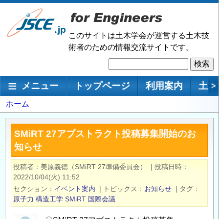
メ
イ
ン
このサイトは土木学会が運営する土木技
コ
術者のための情報交流サイトです。
ン
検
テ
索
ン
メインナビゲーション
メニュー
トップページ
利用案内
土木
>
ツ
に
パ
ホーム
移
ン
動
く
SMiRT 27アブストラクト投稿募集開始のお
ず
知らせ
投稿者
美原義徳（SMiRT 27準備委員会）
|
投稿日時
2022/10/04(火) 11:52
セクション
イベント案内
|
トピックス
お知らせ
|
タグ
原子力
構造工学
SMiRT
国際会議