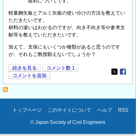
留めについてです。
軽量鋼矢板とアルミ矢板の使い分けの方法を教えてい
ただきたいです。
材料の違いはわかるのですが、向き不向き等や参考文
献等を教えていただきたいです。
加えて、支保にもいくつか種類があると思うのです
が、それもご教授願えないでしょうか？
土
続きを見る
コメント数 1
Opens in
Opens
留
コメントを追加
め
工
に
つ
Secondary
トップページ
このサイトについて
ヘルプ
RSS
い
menu
て
© Japan Society of Civil Engineers
の