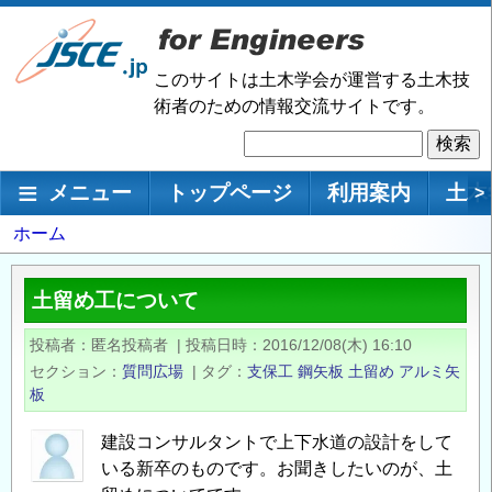
メ
イ
ン
このサイトは土木学会が運営する土木技
コ
術者のための情報交流サイトです。
ン
検
テ
索
ン
メインナビゲーション
メニュー
トップページ
利用案内
土木
>
ツ
に
パ
ホーム
移
ン
動
く
土留め工について
ず
投稿者
匿名投稿者
|
投稿日時
2016/12/08(木) 16:10
セクション
質問広場
|
タグ
支保工
鋼矢板
土留め
アルミ矢
板
建設コンサルタントで上下水道の設計をして
いる新卒のものです。お聞きしたいのが、土