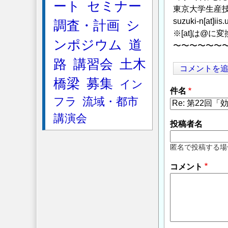
ート
セミナー
東京大学生産技
suzuki-n[at]iis.
調査・計画
シ
※[at]は@
ンポジウム
道
〜〜〜〜〜〜
路
講習会
土木
コメントを
橋梁
募集
イン
件名
フラ
流域・都市
講演会
投稿者名
匿名で投稿する場
コメント