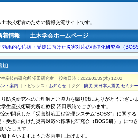
る土木技術者のための情報交流サイトです。
新着情報
土木学会ホームページ
回「効果的な応援・受援に向けた災害対応の標準化研究会（BOS
追加
学生産技術研究所 沼田研究室
|
投稿日時
2023/03/09(木) 12:02
ベント案内
|
トピックス
お知らせ
|
タグ
防災
東日本大震災
セミナ
より防災研究へのご理解とご協力を賜り誠にありがとうござい
大学生産技術研究所准教授 沼田宗純でございます。
室が開発した「災害対応工程管理システム“BOSS”」に関する
援・受援に向けた災害対応の標準化研究会（BOSS研）」につ
催いたします。
参加下さいますようご案内申し上げます。