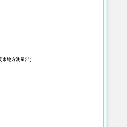
」
関東地方測量部）