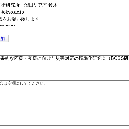
術研究所 沼田研究室 鈴木
u-tokyo.ac.jp
に変換をお願い致します。
〜〜〜〜
追加
合は空欄にしてください。