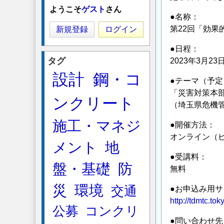
ようこそ
ゲスト
さん
●名称：
第22回「効果
新規登録
ログイン
●日程：
タグ
2023年3月23日
設計
鋼・コ
●テーマ（予定
「災害対策本
ンクリート
（埼玉県危機
施工・マネジ
●開催方法：
オンライン（ビ
メント
地
●受講料：
盤・基礎
防
無料
災
環境
交通
●お申込み用
http://tdmtc.to
公募
コンクリ
●問い合わせ先