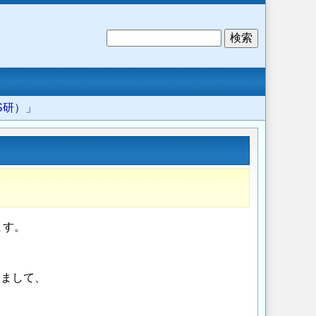
検
索
S研）」
ー
ます。
きまして、