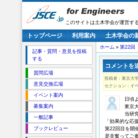
メ
イ
ン
このサイトは土木学会が運営す
コ
ン
メインナビゲーション
トップページ
利用案内
土木学会の
テ
パ
ホーム
第22
ン
記事・質問・意見を投稿
ツ
ン
する
に
く
コメントを
移
セ
ず
質問広場
動
投稿者
東京大
ク
意見交換広場
セクション
イ
シ
イベント案内
ョ
日頃
ン
募集案内
東京
当研究
一般記事
「効果的な応
ブックレビュー
第22回目を開
是非奮ってご