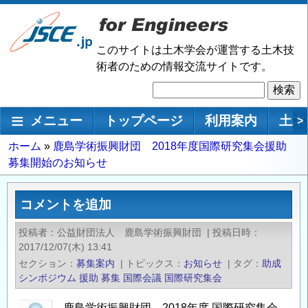
メ
イ
ン
このサイトは土木学会が運営する土木技
コ
術者のための情報交流サイトです。
ン
検
テ
索
ン
メインナビゲーション
メニュー
トップページ
利用案内
土木
>
ツ
に
パ
ホーム
鹿島学術振興財団 2018年度国際研究集会援助
移
募集開始のお知らせ
ン
動
く
ず
コメントを追加
投稿者
公益財団法人 鹿島学術振興財団
|
投稿日時
2017/12/07(木) 13:41
セクション
募集案内
|
トピックス
お知らせ
|
タグ
助成
シンポジウム
援助
募集
国際会議
国際研究集会
鹿島学術振興財団 2018年度 国際研究集会