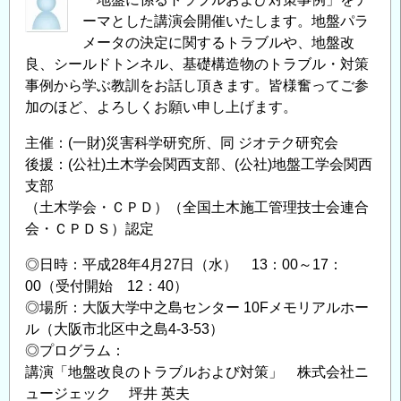
ーマとした講演会開催いたします。地盤パラ
メータの決定に関するトラブルや、地盤改
良、シールドトンネル、基礎構造物のトラブル・対策
事例から学ぶ教訓をお話し頂きます。皆様奮ってご参
加のほど、よろしくお願い申し上げます。
主催：(一財)災害科学研究所、同 ジオテク研究会
後援：(公社)土木学会関西支部、(公社)地盤工学会関西
支部
（土木学会・ＣＰＤ）（全国土木施工管理技士会連合
会・ＣＰＤＳ）認定
◎日時：平成28年4月27日（水） 13：00～17：
00（受付開始 12：40）
◎場所：大阪大学中之島センター 10Fメモリアルホー
ル（大阪市北区中之島4-3-53）
◎プログラム：
講演「地盤改良のトラブルおよび対策」 株式会社ニ
ュージェック 坪井 英夫