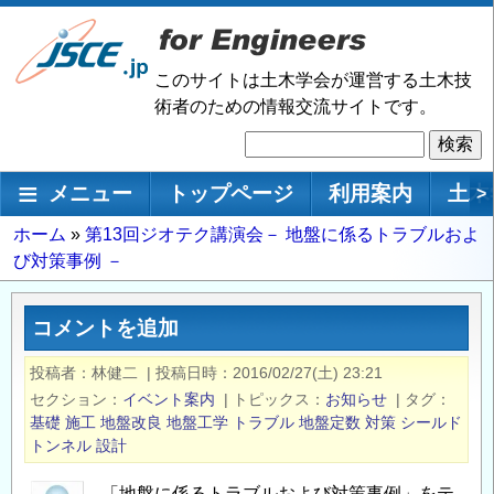
メ
イ
ン
このサイトは土木学会が運営する土木技
コ
術者のための情報交流サイトです。
ン
検
テ
索
ン
メインナビゲーション
メニュー
トップページ
利用案内
土木
>
ツ
に
パ
ホーム
第13回ジオテク講演会－ 地盤に係るトラブルおよ
移
び対策事例 －
ン
動
く
ず
コメントを追加
投稿者
林健二
|
投稿日時
2016/02/27(土) 23:21
セクション
イベント案内
|
トピックス
お知らせ
|
タグ
基礎
施工
地盤改良
地盤工学
トラブル
地盤定数
対策
シールド
トンネル
設計
「地盤に係るトラブルおよび対策事例」をテ