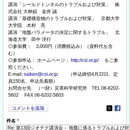
講演「シールドトンネルのトラブルおよび対策」 株
式会社 大林組 金井 誠
講演「基礎構造物のトラブルおよび対策」 京都大学
大学院 木村 亮
講演「地盤パラメータの決定に関するトラブル」 北
海道大学 田中 洋行
◎参加費： 3,000円（消費税込み）（資料代を含
む）
◎参加申込： ホームページ：
http://csi.or.jp/
をご参
照ください。
E-mail:
saiken@csi.or.jp
（申込締切4月22日、定
員150名、申込先着順）
お問合せ先 （一財）災害科学研究所 TEL 06-6202-
5602 FAX 06-6202-5603
コメントを追加
Opens in
Opens
件名