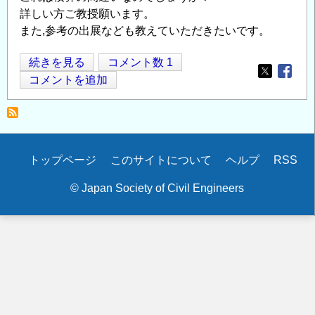
詳しい方ご教授願います。
つ
また,参考の出展なども教えていただきたいです。
い
て
中
続きを見る
コメント数 1
の
Opens in
Opens
堀
コメントを追加
工
法
の
Secondary
トップページ
このサイトについて
ヘルプ
RSS
menu
© Japan Society of Civil Engineers