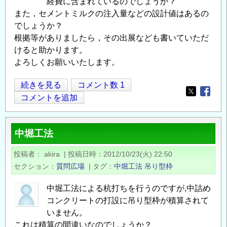
経費に含まれているのでしょうか？
また，セメントミルクの注入量などの設計値はあるの
でしょうか？
根拠等がありましたら，その出展なども書いていただ
けると助かります。
よろしくお願いいたします。
中
続きを見る
コメント数 1
Opens in
Opens
堀
コメントを追加
工
法
中堀工法
の
先
投稿者
akira
|
投稿日時
2012/10/23(火) 22:50
端
セクション
質問広場
|
タグ
中堀工法
吊り型枠
根
固
中堀工法による杭打ちを行うのですが,中詰め
め
コンクリートの打設に吊り型枠が積算されて
液
いません。
に
これは積算の間違いなのでしょうか？