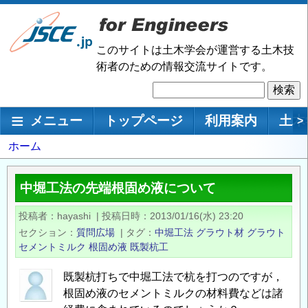
メ
イ
ン
このサイトは土木学会が運営する土木技
コ
術者のための情報交流サイトです。
ン
検
テ
索
ン
メインナビゲーション
メニュー
トップページ
利用案内
土木
>
ツ
に
パ
ホーム
移
ン
動
く
中堀工法の先端根固め液について
ず
投稿者
hayashi
|
投稿日時
2013/01/16(水) 23:20
セクション
質問広場
|
タグ
中堀工法
グラウト材
グラウト
セメントミルク
根固め液
既製杭工
既製杭打ちで中堀工法で杭を打つのですが，
根固め液のセメントミルクの材料費などは諸